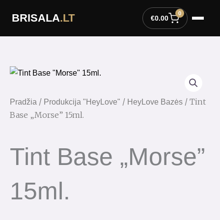
Pereiti
0
BRISALA
.LT
prie
€
0.00
turinio
/
/
/ Tint
Pradžia
Produkcija "HeyLove"
HeyLove Bazės
Base „Morse” 15ml.
Tint Base „Morse”
15ml.