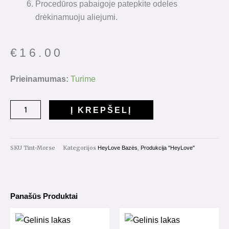
Procedūros pabaigoje patepkite odeles
drėkinamuoju aliejumi.
€
16.00
produkto
Prieinamumas:
Turime
kiekis:
Tint
Į KREPŠELĮ
Base
"Morse"
15ml.
SKU
Tint-Morse
Kategorijos
,
HeyLove Bazės
Produkcija "HeyLove"
Panašūs Produktai