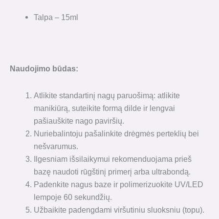
Talpa – 15ml
Naudojimo būdas:
Atlikite standartinį nagų paruošimą: atlikite
manikiūrą, suteikite formą dilde ir lengvai
pašiauškite nago paviršių.
Nuriebalintoju pašalinkite drėgmės perteklių bei
nešvarumus.
Ilgesniam išsilaikymui rekomenduojama prieš
bazę naudoti rūgštinį primerį arba ultrabondą.
Padenkite nagus baze ir polimerizuokite UV/LED
lempoje 60 sekundžių.
Užbaikite padengdami viršutiniu sluoksniu (topu).