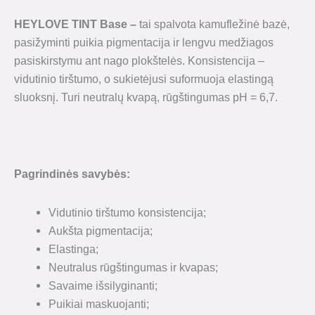
HEYLOVE TINT Base
–
tai spalvota kamufležinė bazė,
pasižyminti puikia pigmentacija ir lengvu medžiagos
pasiskirstymu ant nago plokštelės. Konsistencija –
vidutinio tirštumo, o sukietėjusi suformuoja elastingą
sluoksnį. Turi neutralų kvapą, rūgštingumas pH = 6,7.
Pagrindinės savybės:
Vidutinio tirštumo konsistencija;
Aukšta pigmentacija;
Elastinga;
Neutralus rūgštingumas ir kvapas;
Savaime išsilyginanti;
Puikiai maskuojanti;