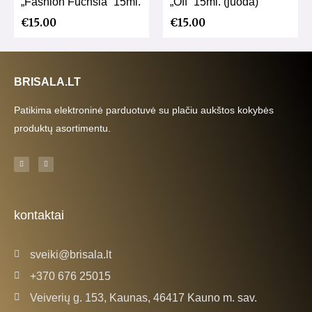
„Fashion Fuchsia” 15ml.
„Off” 15ml. (juoda)
€
15.00
€
15.00
BRISALA.LT
Patikima elektroninė parduotuvė su plačiu aukštos kokybės
produktų asortimentu.
F
I
a
n
c
s
e
t
b
a
o
g
o
r
k
a
kontaktai
-
m
f
sveiki@brisala.lt
+370 676 25015
Veiverių g. 153, Kaunas, 46417 Kauno m. sav.