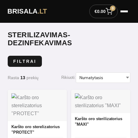
Pereiti
0
BRISALA
.LT
prie
€
0.00
turinio
STERILIZAVIMAS-
DEZINFEKAVIMAS
FILTRAI
Rasta
13
prekių
Rikiuoti:
Karšto oro sterilizatorius
"MAXI"
Karšto oro sterelizatorius
"PROTECT"