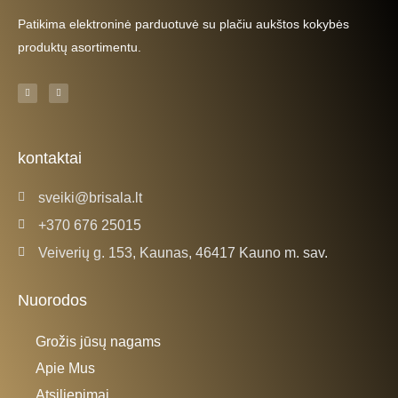
Patikima elektroninė parduotuvė su plačiu aukštos kokybės
produktų asortimentu.
F
I
a
n
c
s
e
t
b
a
o
g
o
r
k
a
kontaktai
-
m
f
sveiki@brisala.lt
+370 676 25015
Veiverių g. 153, Kaunas, 46417 Kauno m. sav.
Nuorodos
Grožis jūsų nagams
Apie Mus
Atsiliepimai