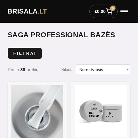
Pereiti
0
BRISALA
.LT
prie
€
0.00
turinio
SAGA PROFESSIONAL BAZĖS
FILTRAI
Rasta
38
prekių
Rikiuoti: