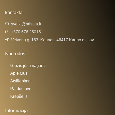
b
a
o
g
o
r
k
a
kontaktai
-
m
f
sveiki@brisala.lt
+370 676 25015
Veiverių g. 153, Kaunas, 46417 Kauno m. sav.
Nuorodos
Grožis jūsų nagams
Apie Mus
Atsiliepimai
Parduotuvė
Krepšelis
Informacija