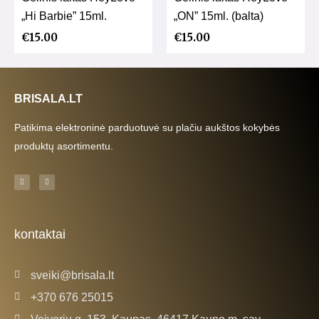
„Hi Barbie” 15ml.
„ON” 15ml. (balta)
€
15.00
€
15.00
BRISALA.LT
Patikima elektroninė parduotuvė su plačiu aukštos kokybės
produktų asortimentu.
F
I
a
n
c
s
e
t
b
a
o
g
o
r
k
a
kontaktai
-
m
f
sveiki@brisala.lt
+370 676 25015
Veiverių g. 153, Kaunas, 46417 Kauno m. sav.