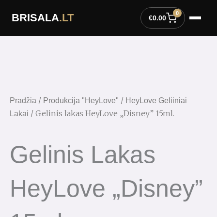
Pereiti
0
BRISALA
.LT
prie
€
0.00
turinio
/
/
Pradžia
Produkcija "HeyLove"
HeyLove Geliiniai
/ Gelinis lakas HeyLove „Disney” 15ml.
Lakai
Gelinis Lakas
HeyLove „Disney”