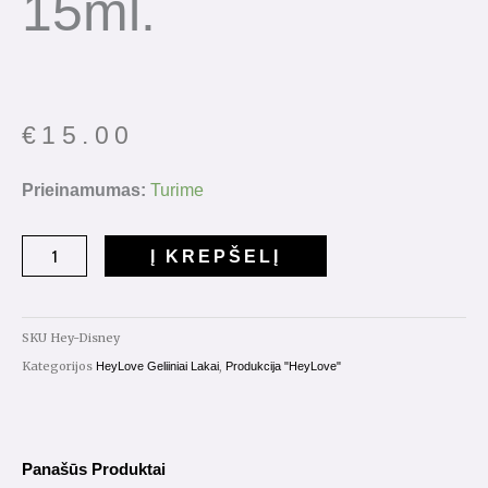
15ml.
€
15.00
produkto
Prieinamumas:
Turime
kiekis:
Gelinis
Į KREPŠELĮ
lakas
HeyLove
"Disney"
SKU
Hey-Disney
15ml.
Kategorijos
,
HeyLove Geliiniai Lakai
Produkcija "HeyLove"
Panašūs Produktai