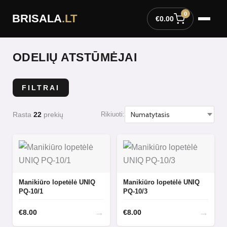
Pereiti
0
BRISALA
.LT
prie
€
0.00
turinio
ODELIŲ ATSTŪMĖJAI
FILTRAI
Rasta
22
prekių
Rikiuoti:
Manikiūro lopetėlė UNIQ
Manikiūro lopetėlė UNIQ
PQ-10/1
PQ-10/3
→
→
€
8.00
€
8.00