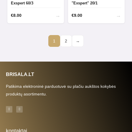
Exspert 60/3
"Exspert" 20/1
→
→
€
8.00
€
9.00
1
2
→
BRISALA.LT
Patikima elektroninė parduotuvė su plačiu aukštos kokybės
produktų asortimentu.
F
I
a
n
c
s
e
t
b
a
o
g
o
r
k
a
kontaktai
-
m