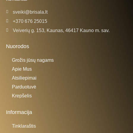
f
sveiki@brisala.lt
+370 676 25015
Veiverių g. 153, Kaunas, 46417 Kauno m. sav.
Nuorodos
Grožis jūsų nagams
Apie Mus
Atsiliepimai
Parduotuvė
Krepšelis
Informacija
Tinklaraštis