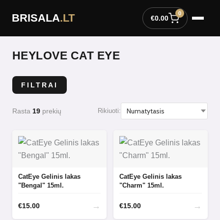
Pereiti
0
BRISALA
.LT
prie
€
0.00
turinio
HEYLOVE CAT EYE
FILTRAI
Rasta
19
prekių
Rikiuoti:
CatEye Gelinis lakas
CatEye Gelinis lakas
"Bengal" 15ml.
"Charm" 15ml.
→
→
€
15.00
€
15.00