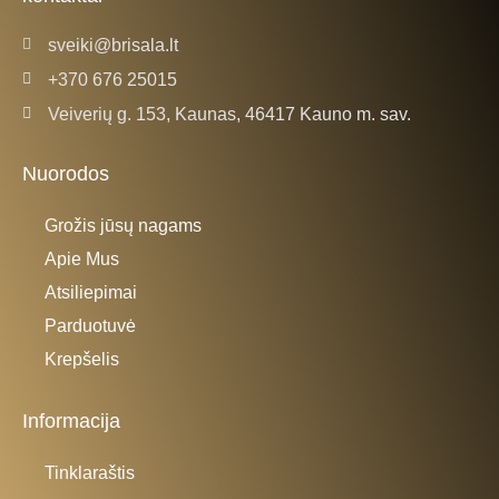
f
sveiki@brisala.lt
+370 676 25015
Veiverių g. 153, Kaunas, 46417 Kauno m. sav.
Nuorodos
Grožis jūsų nagams
Apie Mus
Atsiliepimai
Parduotuvė
Krepšelis
Informacija
Tinklaraštis