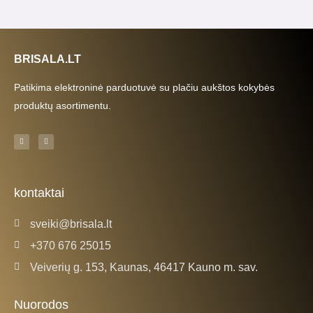
BRISALA.LT
Patikima elektroninė parduotuvė su plačiu aukštos kokybės
produktų asortimentu.
F
I
a
n
c
s
e
t
b
a
o
g
o
r
k
a
kontaktai
-
m
f
sveiki@brisala.lt
+370 676 25015
Veiverių g. 153, Kaunas, 46417 Kauno m. sav.
Nuorodos