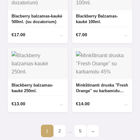
Blacberry balzamas-kaukė
Blackberry Balzamas-
500ml. (su dozatorium)
kaukė 100ml.
→
→
€
17.00
€
7.00
Blackberry balzamas-
Minkštinanti druska "Fresh
kaukė 250ml.
Orange" su karbamidu
45%
→
→
€
13.00
€
14.00
1
2
…
5
→