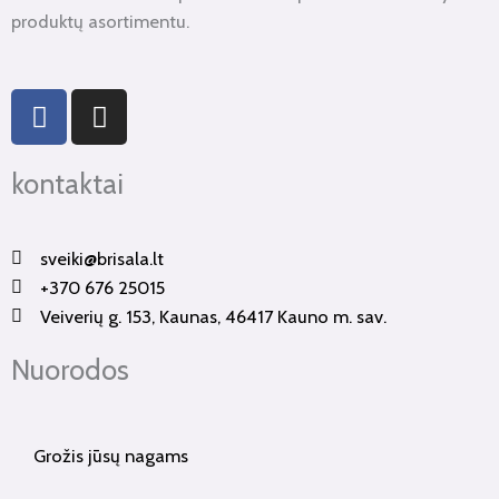
produktų asortimentu.
F
I
a
n
c
s
kontaktai
e
t
b
a
o
g
sveiki@brisala.lt
o
r
+370 676 25015
k
a
Veiverių g. 153, Kaunas, 46417 Kauno m. sav.
-
m
f
Nuorodos
Grožis jūsų nagams