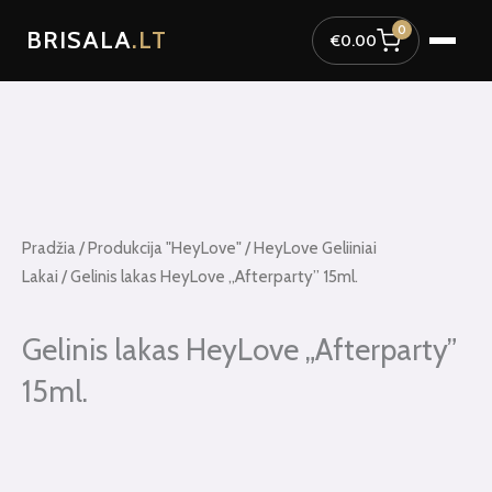
Pereiti
0
BRISALA
.LT
prie
€
0.00
turinio
Pradžia
/
Produkcija "HeyLove"
/
HeyLove Geliiniai
Lakai
/ Gelinis lakas HeyLove „Afterparty” 15ml.
Gelinis lakas HeyLove „Afterparty”
15ml.