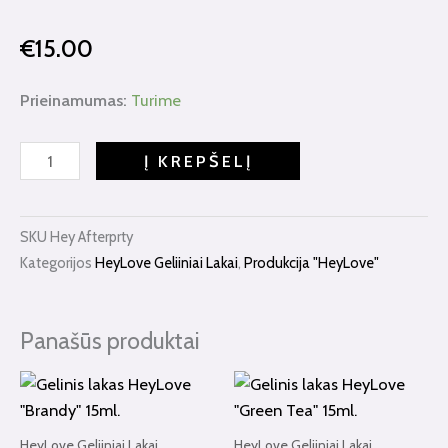
€
15.00
produkto
Prieinamumas:
Turime
kiekis:
Gelinis
Į KREPŠELĮ
lakas
HeyLove
"Afterparty"
SKU
Hey Afterprty
15ml.
Kategorijos
HeyLove Geliiniai Lakai
,
Produkcija "HeyLove"
Panašūs produktai
HeyLove Geliiniai Lakai
HeyLove Geliiniai Lakai