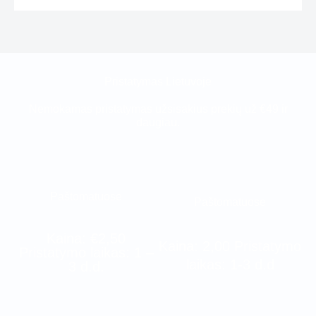
Pristatymas Lietuvoje
Nemokamas pristatymas užsisakius prekių už €49 ir
daugiau.
Paštomatuose
Paštomatuose
Kaina: €2,50
Kaina: 2,00 Pristatymo
Pristatymo laikas: 1 –
laikas: 1-3 d.d
3 d.d.