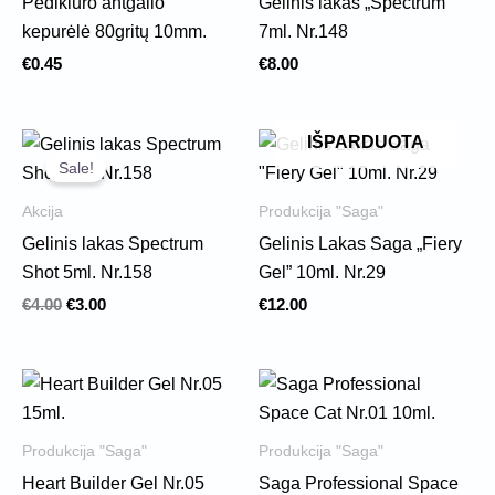
Pedikiūro antgalio
Gelinis lakas „Spectrum”
kepurėlė 80gritų 10mm.
7ml. Nr.148
€
0.45
€
8.00
Original
Current
IŠPARDUOTA
price
price
Sale!
was:
is:
€4.00.
€3.00.
Akcija
Produkcija "Saga"
Gelinis lakas Spectrum
Gelinis Lakas Saga „Fiery
Shot 5ml. Nr.158
Gel” 10ml. Nr.29
€
4.00
€
3.00
€
12.00
Produkcija "Saga"
Produkcija "Saga"
Heart Builder Gel Nr.05
Saga Professional Space