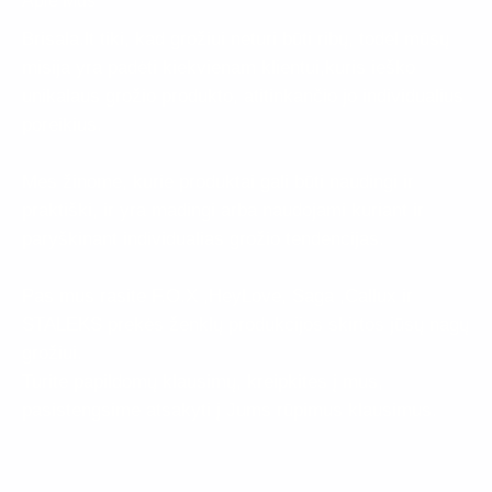
Apie Mus
Brisala.lt tiki, kad grožiui neturi būti ribų, todėl mūsų
misija yra padėti kiekvienam klientui,kuris ieško
unikalaus grožio produkto, atitinkančio jo individualius
poreikius.
Mes žinome, kurie produktai gali būti naudingi ir
praktiški, ir yra madingi arba naudojami kuriant ir
paryškinant individualias grožio tendencijas.
Pas mus rasite F.O.X ,HeyLove, Saga ,Callux ir
STALEKS prekės ženklų produkcijos skirtos jūsų nagų
grožiui.
Turite papildomų klausimų, kreipkitės į mus,
pasistengsime atsakyti į Jums rūpimus klausimus.