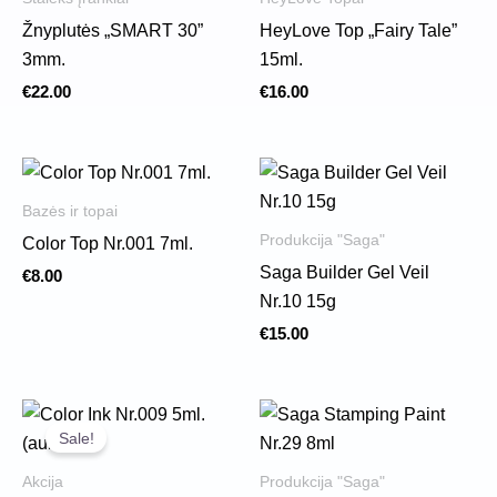
Žnyplutės „SMART 30”
HeyLove Top „Fairy Tale”
3mm.
15ml.
€
22.00
€
16.00
Bazės ir topai
Produkcija "Saga"
Color Top Nr.001 7ml.
Saga Builder Gel Veil
€
8.00
Nr.10 15g
€
15.00
Original
Current
price
price
Sale!
was:
is:
€5.00.
€3.00.
Akcija
Produkcija "Saga"