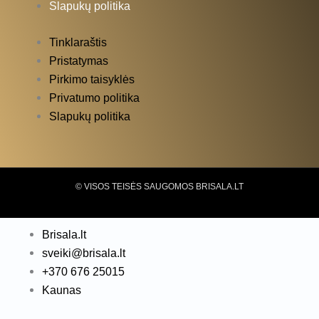
Slapukų politika
Tinklaraštis
Pristatymas
Pirkimo taisyklės
Privatumo politika
Slapukų politika
© VISOS TEISĖS SAUGOMOS BRISALA.LT
Brisala.lt
sveiki@brisala.lt
+370 676 25015
Kaunas