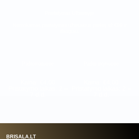
Pristatymas Užsienyje
Nemokamas pristatymas užsisakius prekių už €99 ir
daugiau.
Paštomatuose
Pašto skyriuose
Kaina: €4,00
Kaina: €4,00
Pristatymo laikas: 2 –
Pristatymo laikas: 2 –
7 d.d.
7 d.d.
BRISALA.LT