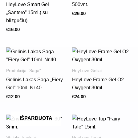
HeyLove Smart Gel
500vnt.
„Santero” 15ml.( su
€
26.00
blizgučiu)
€
16.00
Produkcija "Saga"
HeyLove Geliai
Gelinis Lakas Saga „Fiery
HeyLove Frame Gel O2
Gel” 10ml. Nr.40
Oxygent 30ml.
€
12.00
€
24.00
IŠPARDUOTA
Staleks Įrankiai
HeyLove Topai