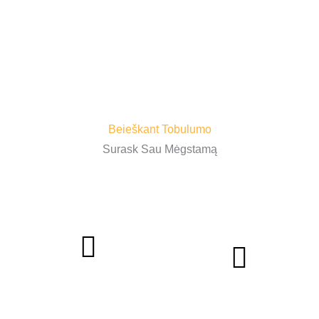
PRODUKTŲ KATALOGAS
Beieškant Tobulumo
Surask Sau Mėgstamą
Pedikiūras