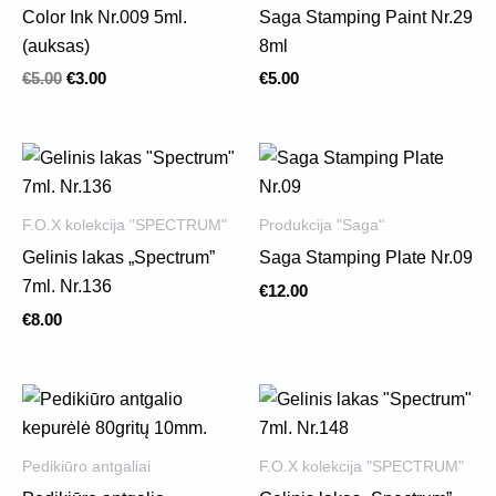
Color Ink Nr.009 5ml.
Saga Stamping Paint Nr.29
(auksas)
8ml
€
5.00
€
3.00
€
5.00
F.O.X kolekcija "SPECTRUM"
Produkcija "Saga"
Gelinis lakas „Spectrum”
Saga Stamping Plate Nr.09
7ml. Nr.136
€
12.00
€
8.00
Pedikiūro antgaliai
F.O.X kolekcija "SPECTRUM"