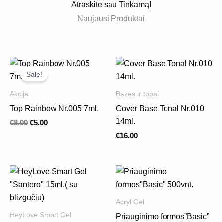
Atraskite sau Tinkamą!
Naujausi Produktai
Original
Current
price
price
Sale!
was:
is:
€8.00.
€5.00.
Akcija
Bazės ir topai
Top Rainbow Nr.005 7ml.
Cover Base Tonal Nr.010
14ml.
€
8.00
€
5.00
€
16.00
Acryl Gel
HeyLove Smart Gel
Priauginimo formos”Basic”