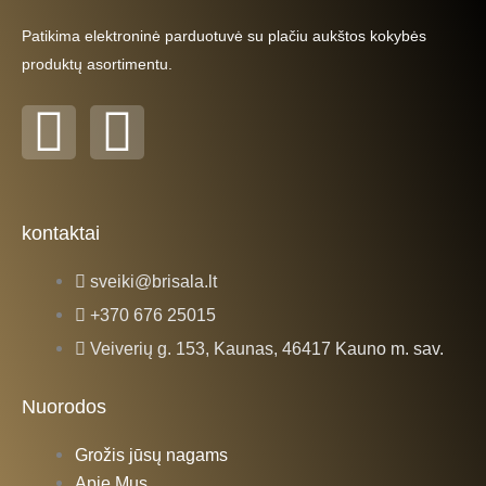
Patikima elektroninė parduotuvė su plačiu aukštos kokybės
produktų asortimentu.
F
I
a
n
c
s
kontaktai
e
t
sveiki@brisala.lt
+370 676 25015
b
a
Veiverių g. 153, Kaunas, 46417 Kauno m. sav.
o
g
Nuorodos
o
r
Grožis jūsų nagams
Apie Mus