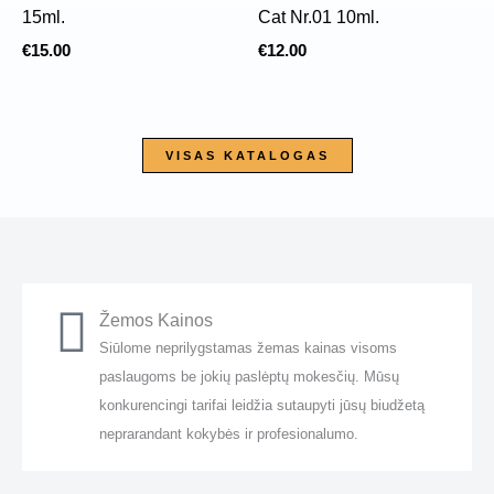
15ml.
Cat Nr.01 10ml.
€
15.00
€
12.00
VISAS KATALOGAS
Žemos Kainos
Siūlome neprilygstamas žemas kainas visoms
paslaugoms be jokių paslėptų mokesčių. Mūsų
konkurencingi tarifai leidžia sutaupyti jūsų biudžetą
neprarandant kokybės ir profesionalumo.