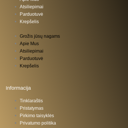
k
a
Atsiliepimai
Parduotuvė
-
m
Krepšelis
f
Grožis jūsų nagams
Apie Mus
Atsiliepimai
Parduotuvė
Krepšelis
Informacija
Tinklaraštis
Pristatymas
Pirkimo taisyklės
Privatumo politika