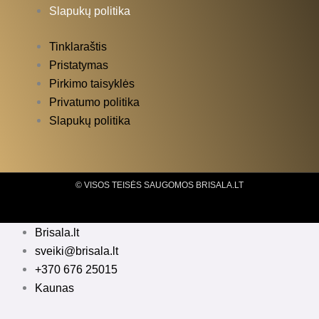
Slapukų politika
Tinklaraštis
Pristatymas
Pirkimo taisyklės
Privatumo politika
Slapukų politika
© VISOS TEISĖS SAUGOMOS BRISALA.LT
Brisala.lt
sveiki@brisala.lt
+370 676 25015
Kaunas