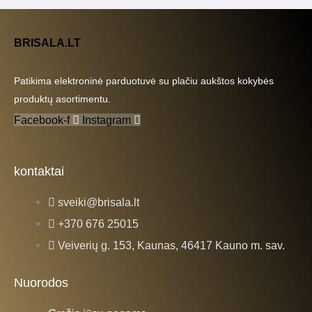
BRISALA.LT
Patikima elektroninė parduotuvė su plačiu aukštos kokybės
produktų asortimentu.
Facebook-f
Instagram
kontaktai
sveiki@brisala.lt
+370 676 25015
Veiverių g. 153, Kaunas, 46417 Kauno m. sav.
Nuorodos