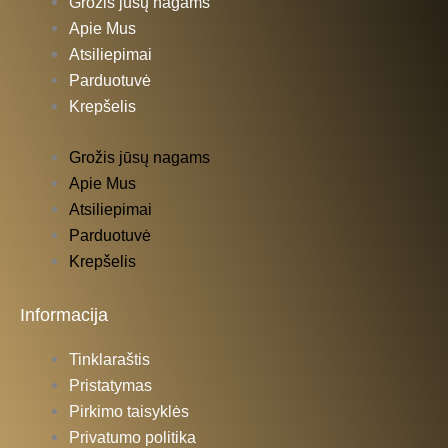
Grožis jūsų nagams
Apie Mus
Atsiliepimai
Parduotuvė
Krepšelis
Grožis jūsų nagams
Apie Mus
Atsiliepimai
Parduotuvė
Krepšelis
Informacija
Tinklaraštis
Pristatymas
Pirkimo taisyklės
Privatumo politika