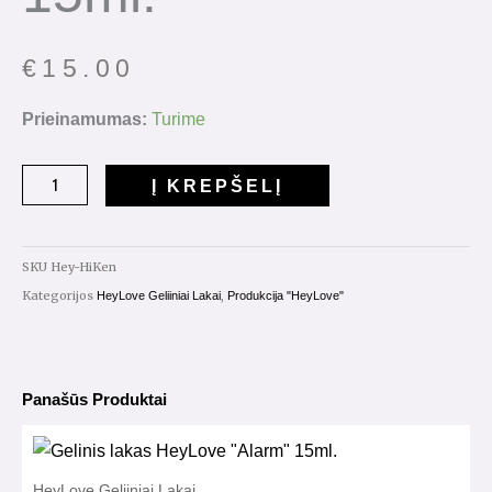
€
15.00
Prieinamumas:
Turime
Į KREPŠELĮ
SKU
Hey-HiKen
Kategorijos
,
HeyLove Geliiniai Lakai
Produkcija "HeyLove"
Panašūs Produktai
HeyLove Geliiniai Lakai