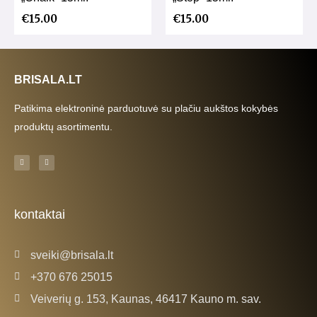
€
15.00
€
15.00
BRISALA.LT
Patikima elektroninė parduotuvė su plačiu aukštos kokybės
produktų asortimentu.
F
I
a
n
c
s
e
t
b
a
o
g
o
r
k
a
kontaktai
-
m
f
sveiki@brisala.lt
+370 676 25015
Veiverių g. 153, Kaunas, 46417 Kauno m. sav.