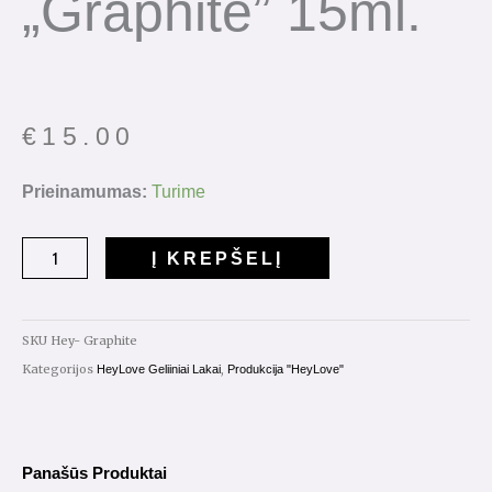
„Graphite” 15ml.
€
15.00
produkto
Prieinamumas:
Turime
kiekis:
Gelinis
Į KREPŠELĮ
lakas
HeyLove
"Graphite"
SKU
Hey- Graphite
15ml.
Kategorijos
,
HeyLove Geliiniai Lakai
Produkcija "HeyLove"
Panašūs Produktai