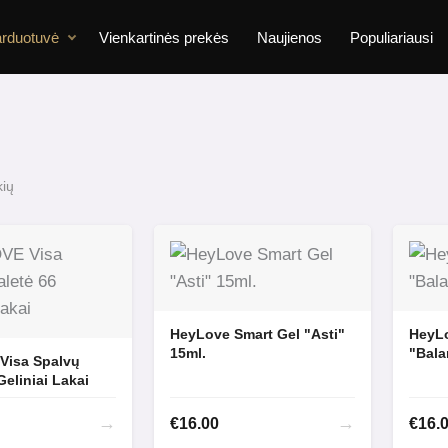
rduotuvė
Vienkartinės prekės
Naujienos
Populiariausi
ių
HeyLove Smart Gel "Asti"
HeyLo
15ml.
"Bala
ė 66 Geliniai Lakai
→
→
€
16.00
€
16.