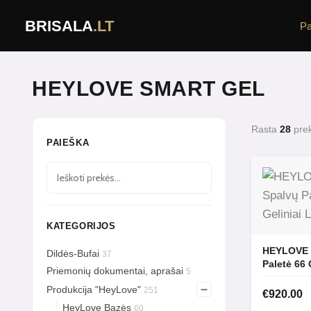
Pereiti
BRISALA
.LT
Pa
prie
turinio
HEYLOVE SMART GEL
Rasta
28
prek
PAIEŠKA
KATEGORIJOS
HEYLOVE Visa Spalvų
Dildės-Bufai
37
Palet
Priemonių dokumentai, aprašai
5
Produkcija "HeyLove"
251
€
920.00
HeyLove Bazės
60