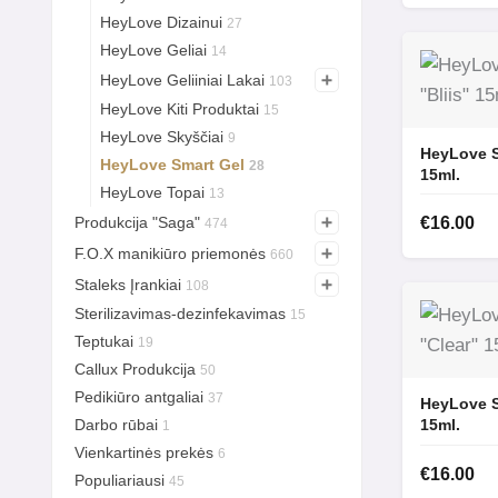
HeyLove Dizainui
27
HeyLove Geliai
14
HeyLove Geliiniai Lakai
103
HeyLove Kiti Produktai
15
HeyLove Skyščiai
9
HeyLove S
HeyLove Smart Gel
28
15ml.
HeyLove Topai
13
Produkcija "Saga"
€
16.00
474
F.O.X manikiūro priemonės
660
Staleks Įrankiai
108
Sterilizavimas-dezinfekavimas
15
Teptukai
19
Callux Produkcija
50
Pedikiūro antgaliai
37
HeyLove S
Darbo rūbai
15ml.
1
Vienkartinės prekės
6
€
16.00
Populiariausi
45