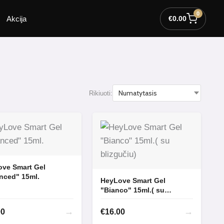
0
Akcija
€
0.00
Rikiuoti:
ve Smart Gel
nced" 15ml.
HeyLove Smart Gel
"Bianco" 15ml.( su
blizgučiu)
→
→
00
€
16.00