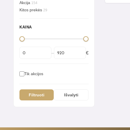
Akcija
154
Kitos prekės
29
KAINA
–
€
Tik akcijos
Filtruoti
Išvalyti