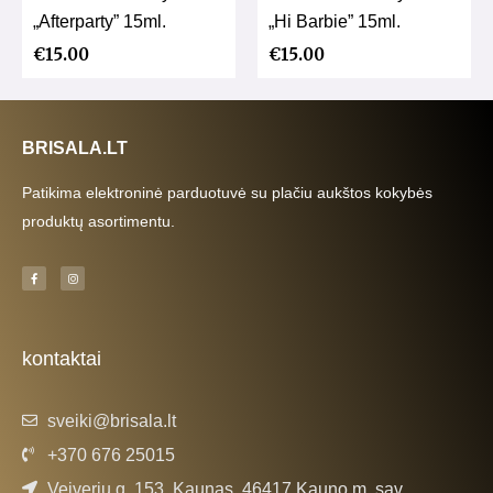
„Afterparty” 15ml.
„Hi Barbie” 15ml.
€
15.00
€
15.00
BRISALA.LT
Patikima elektroninė parduotuvė su plačiu aukštos kokybės
produktų asortimentu.
F
I
a
n
c
s
e
t
b
a
o
g
o
r
k
a
kontaktai
-
m
f
sveiki@brisala.lt
+370 676 25015
Veiverių g. 153, Kaunas, 46417 Kauno m. sav.