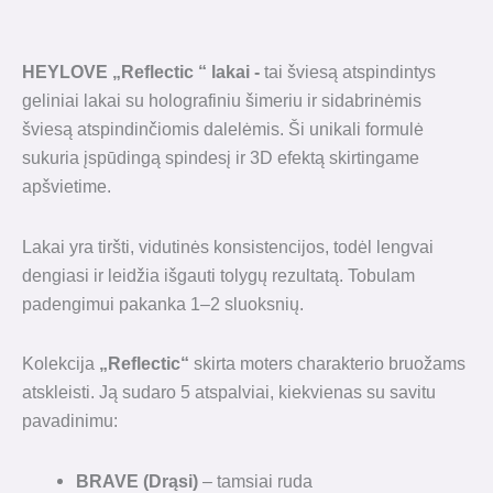
HEYLOVE
„
Reflectic
“
lakai -
tai šviesą atspindintys
geliniai lakai su holografiniu šimeriu ir sidabrinėmis
šviesą atspindinčiomis dalelėmis. Ši unikali formulė
sukuria įspūdingą spindesį ir 3D efektą skirtingame
apšvietime.
Lakai yra tiršti, vidutinės konsistencijos, todėl lengvai
dengiasi ir leidžia išgauti tolygų rezultatą. Tobulam
padengimui pakanka 1–2 sluoksnių.
Kolekcija
„Reflectic“
skirta moters charakterio bruožams
atskleisti. Ją sudaro 5 atspalviai, kiekvienas su savitu
pavadinimu:
BRAVE (Drąsi)
– tamsiai ruda