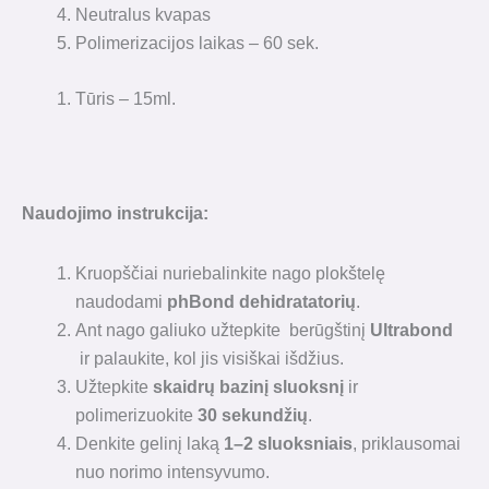
Neutralus kvapas
Polimerizacijos laikas – 60 sek.
Tūris – 15ml.
Naudojimo instrukcija:
Kruopščiai nuriebalinkite nago plokštelę
naudodami
phBond dehidratatorių
.
Ant nago galiuko užtepkite berūgštinį
Ultrabond
ir palaukite, kol jis visiškai išdžius.
Užtepkite
skaidrų bazinį sluoksnį
ir
polimerizuokite
30 sekundžių
.
Denkite gelinį laką
1–2 sluoksniais
, priklausomai
nuo norimo intensyvumo.