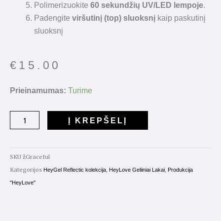
Polimerizuokite
60 sekundžių UV/LED lempoje
.
Padengite
viršutinį (top) sluoksnį
kaip paskutinį
sluoksnį
€
15.00
produkto
Prieinamumas:
Turime
kiekis:
Reflective
Į KREPŠELĮ
Gelinis
Lakas
"Graceful"
SKU
žGraceful
15ml.
Kategorijos
,
,
HeyGel Reflectic kolekcija
HeyLove Geliiniai Lakai
Produkcija
"HeyLove"