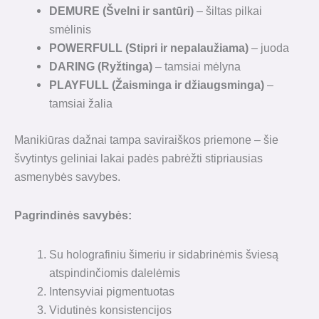
DEMURE (Švelni ir santūri)
– šiltas pilkai
smėlinis
POWERFULL (Stipri ir nepalaužiama)
– juoda
DARING (Ryžtinga)
– tamsiai mėlyna
PLAYFULL (Žaisminga ir džiaugsminga)
–
tamsiai žalia
Manikiūras dažnai tampa saviraiškos priemone – šie
švytintys geliniai lakai padės pabrėžti stipriausias
asmenybės savybes.
Pagrindinės savybės:
Su holografiniu šimeriu ir sidabrinėmis šviesą
atspindinčiomis dalelėmis
Intensyviai pigmentuotas
Vidutinės konsistencijos