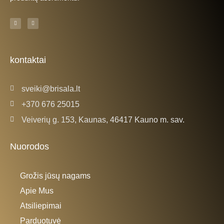
F
I
a
n
c
s
e
t
b
a
o
g
o
r
k
a
kontaktai
-
m
f
sveiki@brisala.lt
+370 676 25015
Veiverių g. 153, Kaunas, 46417 Kauno m. sav.
Nuorodos
Grožis jūsų nagams
Apie Mus
Atsiliepimai
Parduotuvė