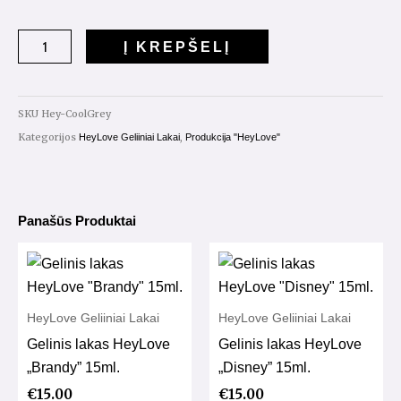
kiekis:
Gelinis
Į KREPŠELĮ
lakas
HeyLove
"Cool
SKU
Hey-CoolGrey
Gray"
Kategorijos
,
HeyLove Geliiniai Lakai
Produkcija "HeyLove"
15ml.
Panašūs Produktai
HeyLove Geliiniai Lakai
HeyLove Geliiniai Lakai
Gelinis lakas HeyLove
Gelinis lakas HeyLove
„Brandy” 15ml.
„Disney” 15ml.
€
15.00
€
15.00