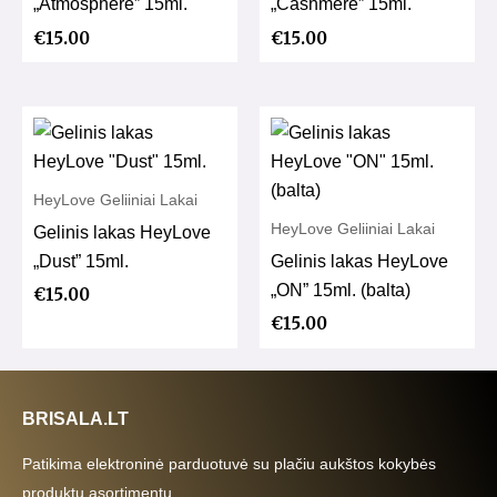
„Atmosphere” 15ml.
„Cashmere” 15ml.
€
15.00
€
15.00
HeyLove Geliiniai Lakai
HeyLove Geliiniai Lakai
Gelinis lakas HeyLove
„Dust” 15ml.
Gelinis lakas HeyLove
„ON” 15ml. (balta)
€
15.00
€
15.00
BRISALA.LT
Patikima elektroninė parduotuvė su plačiu aukštos kokybės
produktų asortimentu.