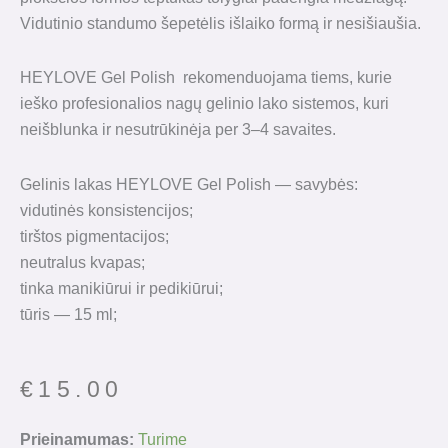
Vidutinio standumo šepetėlis išlaiko formą ir nesišiaušia.
HEYLOVE Gel Polish rekomenduojama tiems, kurie
ieško profesionalios nagų gelinio lako sistemos, kuri
neišblunka ir nesutrūkinėja per 3–4 savaites.
Gelinis lakas HEYLOVE Gel Polish — savybės:
vidutinės konsistencijos;
tirštos pigmentacijos;
neutralus kvapas;
tinka manikiūrui ir pedikiūrui;
tūris — 15 ml;
€
15.00
produkto
Prieinamumas:
Turime