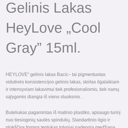
Gelinis Lakas
HeyLove „Cool
Gray” 15ml.
HEYLOVE“ gelinis lakas Bacic– tai pigmentuotas
vidutinės konsistencijos gelinis lakas, skirtas ilgalaikiam
ir intensyviam lakavimui tiek profesionaliomis, tiek namų
sąlygomis diangia iš vieno sluoksnio .
Buteliukas pagamintas iš matinio plastiko, apsaugo turinį
nuo tiesioginių saulės spindulių. Standartinio ilgio ir
plokščios formos teptukas tolygiai padengia medžiagą.