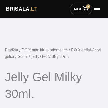
Pereiti
0
BRISALA
.LT
prie
€
0.00
turinio
/
/
Pradžia
F.O.X manikiūro priemonės
F.O.X geliai-Acryl
/
/ Jelly Gel Milky 30ml.
geliai
Geliai
Jelly Gel Milky
30ml.