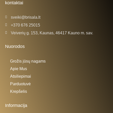
kontaktai
-
m
f
sveiki@brisala.lt
+370 676 25015
Veiverių g. 153, Kaunas, 46417 Kauno m. sav.
Nuorodos
Grožis jūsų nagams
Apie Mus
Atsiliepimai
Parduotuvė
Krepšelis
Informacija