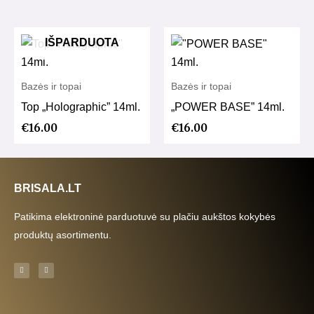
IŠPARDUOTA
Bazės ir topai
Bazės ir topai
Top „Holographic” 14ml.
„POWER BASE” 14ml.
€
16.00
€
16.00
BRISALA.LT
Patikima elektroninė parduotuvė su plačiu aukštos kokybės
produktų asortimentu.
F
I
a
n
c
s
e
t
b
a
o
g
o
r
k
a