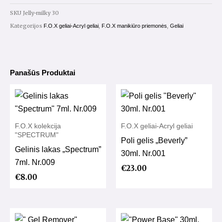
30ml.
SKU
Jelly-milky 30
Kategorijos
,
,
F.O.X geliai-Acryl geliai
F.O.X manikiūro priemonės
Geliai
Panašūs Produktai
F.O.X kolekcija
F.O.X geliai-Acryl geliai
"SPECTRUM"
Poli gelis „Beverly”
Gelinis lakas „Spectrum”
30ml. Nr.001
7ml. Nr.009
€
23.00
€
8.00