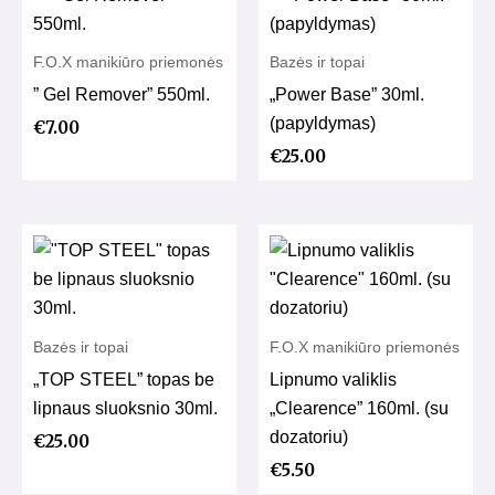
F.O.X manikiūro priemonės
Bazės ir topai
” Gel Remover” 550ml.
„Power Base” 30ml.
(papyldymas)
€
7.00
€
25.00
Bazės ir topai
F.O.X manikiūro priemonės
„TOP STEEL” topas be
Lipnumo valiklis
lipnaus sluoksnio 30ml.
„Clearence” 160ml. (su
dozatoriu)
€
25.00
€
5.50