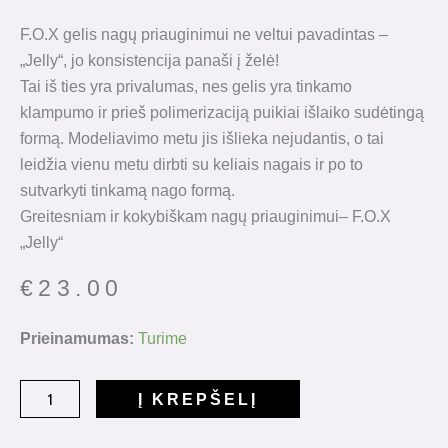
F.O.X gelis nagų priauginimui ne veltui pavadintas –
„Jelly“, jo konsistencija panaši į želė!
Tai iš ties yra privalumas, nes gelis yra tinkamo
klampumo ir prieš polimerizaciją puikiai išlaiko sudėtingą
formą. Modeliavimo metu jis išlieka nejudantis, o tai
leidžia vienu metu dirbti su keliais nagais ir po to
sutvarkyti tinkamą nago formą.
Greitesniam ir kokybiškam nagų priauginimui– F.O.X
„Jelly“
€
23.00
produkto
Prieinamumas:
Turime
kiekis:
Jelly
Į KREPŠELĮ
Gel
Milky