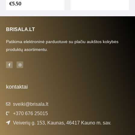
€
5.50
BRISALA.LT
Patikima elektroninė parduotuvė su plačiu aukštos kokybės
produktų asortimentu.
F
I
a
n
c
s
e
t
b
a
o
g
o
r
k
a
kontaktai
-
m
f
sveiki@brisala.lt
+370 676 25015
Veiverių g. 153, Kaunas, 46417 Kauno m. sav.