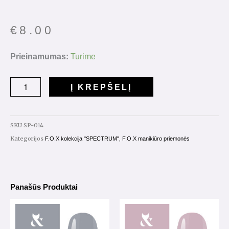
€
8.00
produkto
Prieinamumas:
Turime
kiekis:
Gelinis
Į KREPŠELĮ
lakas
"Spectrum"
7ml.
SKU
SP-014
Nr.014
Kategorijos
,
F.O.X kolekcija "SPECTRUM"
F.O.X manikiūro priemonės
Panašūs Produktai