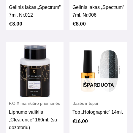
Gelinis lakas „Spectrum”
Gelinis lakas „Spectrum”
7ml. Nr.012
7ml. Nr.006
€
8.00
€
8.00
IŠPARDUOTA
F.O.X manikiūro priemonės
Bazės ir topai
Lipnumo valiklis
Top „Holographic” 14ml.
„Clearence” 160ml. (su
€
16.00
dozatoriu)