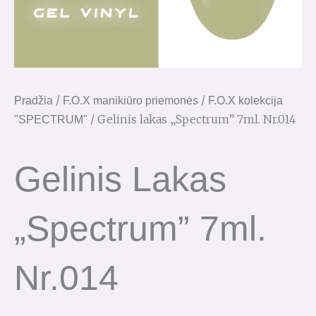
/
/
Pradžia
F.O.X manikiūro priemonės
F.O.X kolekcija
/ Gelinis lakas „Spectrum” 7ml. Nr.014
"SPECTRUM"
Gelinis Lakas
„Spectrum” 7ml.
Nr.014