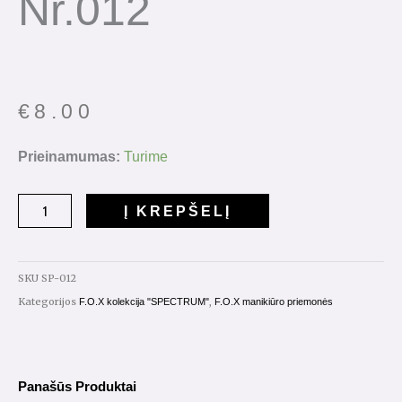
Nr.012
€
8.00
produkto
Prieinamumas:
Turime
kiekis:
Gelinis
Į KREPŠELĮ
lakas
"Spectrum"
7ml.
SKU
SP-012
Nr.012
Kategorijos
,
F.O.X kolekcija "SPECTRUM"
F.O.X manikiūro priemonės
Panašūs Produktai