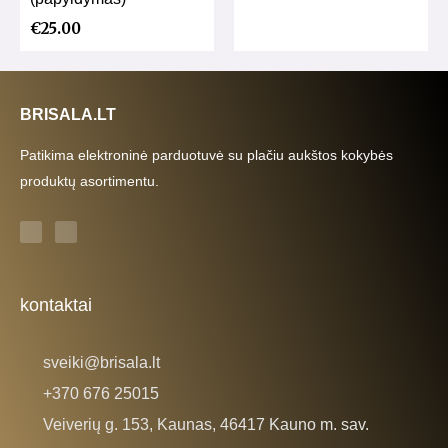
€
25.00
BRISALA.LT
Patikima elektroninė parduotuvė su plačiu aukštos kokybės
produktų asortimentu.
F
I
a
n
c
s
e
t
b
a
o
g
o
r
k
a
kontaktai
-
m
f
sveiki@brisala.lt
+370 676 25015
Veiverių g. 153, Kaunas, 46417 Kauno m. sav.