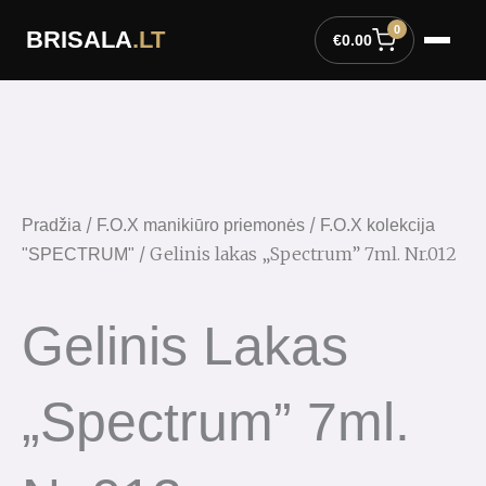
Pereiti
0
BRISALA
.LT
prie
€
0.00
turinio
/
/
Pradžia
F.O.X manikiūro priemonės
F.O.X kolekcija
/ Gelinis lakas „Spectrum” 7ml. Nr.012
"SPECTRUM"
Gelinis Lakas
„Spectrum” 7ml.