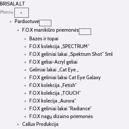
Pereiti
BRISALA
.LT
prie
Meniu
×
turinio
Parduotuvė
F.O.X manikiūro priemonės
Bazės ir topai
F.O.X kolekcija „SPECTRUM”
F.O.X geliniai lakai „Spektrum Shot” 5ml
F.O.X geliai-Acryl geliai
Geliniai lakai „Cat Eye „
F.O.X geliniai lakai Cat Eye Galaxy
F.O.X kolekcija „Fetish”
F.O.X kolekcija „TOUCH”
F.O.X kolecija „Aurora”
F.O.X geliniai lakai ”Radiance”
F.O.X nagų dizaino priemonės
Callux Produkcija