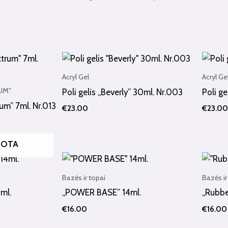
Acryl Gel
Acryl Ge
RUM"
Poli gelis „Beverly” 30ml. Nr.003
Poli ge
rum” 7ml. Nr.013
€
23.00
€
23.00
UOTA
Bazės ir topai
Bazės ir
ml.
„POWER BASE” 14ml.
„Rubbe
€
16.00
€
16.00