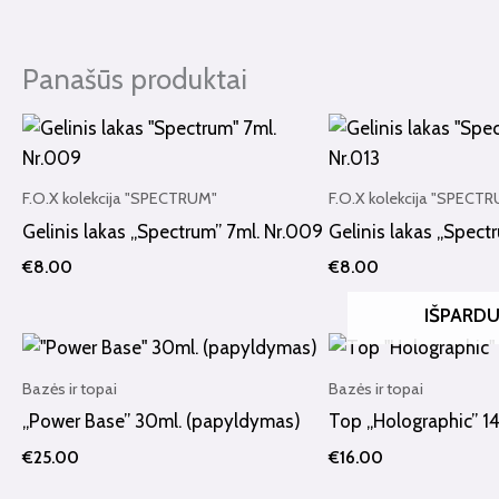
Panašūs produktai
F.O.X kolekcija "SPECTRUM"
F.O.X kolekcija "SPECT
Gelinis lakas „Spectrum” 7ml. Nr.009
Gelinis lakas „Spect
€
8.00
€
8.00
IŠPARD
Bazės ir topai
Bazės ir topai
„Power Base” 30ml. (papyldymas)
Top „Holographic” 14
€
25.00
€
16.00