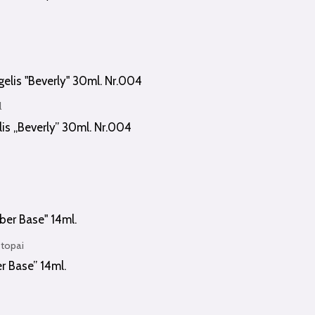
l
lis „Beverly” 30ml. Nr.004
 topai
r Base” 14ml.