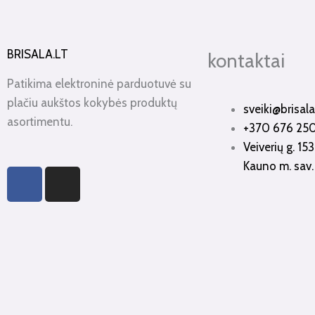
BRISALA.LT
kontaktai
Patikima elektroninė parduotuvė su
plačiu aukštos kokybės produktų
sveiki@brisala.
asortimentu.
+370 676 25
Veiverių g. 15
Kauno m. sav.
F
I
a
n
c
s
e
t
b
a
o
g
o
r
k
a
-
m