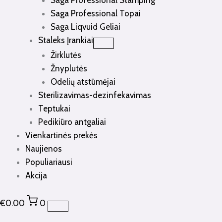
Saga Professional Stamping
Saga Professional Topai
Saga Liqvuid Geliai
Staleks Įrankiai
Žirklutės
Žnyplutės
Odelių atstūmėjai
Sterilizavimas-dezinfekavimas
Teptukai
Pedikiūro antgaliai
Vienkartinės prekės
Naujienos
Populiariausi
Akcija
€
0.00
0