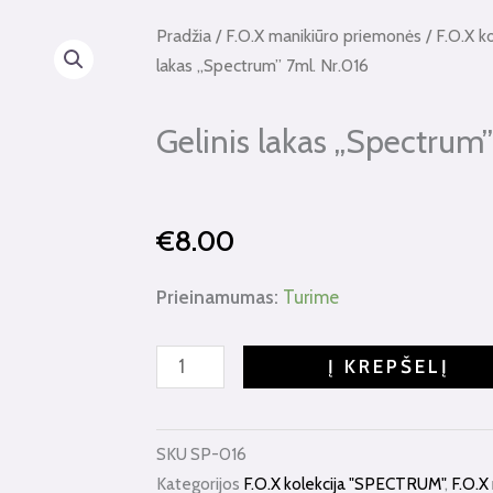
Pradžia
/
F.O.X manikiūro priemonės
/
F.O.X k
lakas „Spectrum” 7ml. Nr.016
Gelinis lakas „Spectrum”
€
8.00
produkto
Prieinamumas:
Turime
kiekis:
Gelinis
Į KREPŠELĮ
lakas
"Spectrum"
7ml.
SKU
SP-016
Nr.016
Kategorijos
F.O.X kolekcija "SPECTRUM"
,
F.O.X