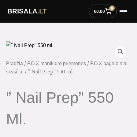
Pereiti
0
BRISALA
.LT
prie
€
0.00
turinio
/
/
Pradžia
F.O.X manikiūro priemonės
F.O.X pagalbiniai
/ ” Nail Prep” 550 ml.
skysčiai
” Nail Prep” 550
Ml.