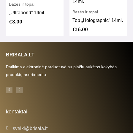
Bazės ir topai
Bazės ir topai
„Ultrabond” 14ml.
Top „Holographic” 14ml.
€
8.00
€
16.00
BRISALA.LT
Patikima elektroninė parduotuvė su plačiu aukštos kokybės
produktų asortimentu.
F
I
a
n
c
s
e
t
b
a
o
g
o
r
k
a
kontaktai
-
m
f
sveiki@brisala.lt