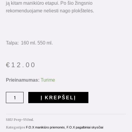
ją kitam manikiūro etapui. Po šio žingsnio
rekomenduojame neliesti nago plokštelės.
Talpa: 160 ml. 550 ml.
€
12.00
produkto
Prieinamumas:
Turime
kiekis:
"
Į KREPŠELĮ
Nail
Prep"
550
SKU
Prep-550ml.
ml.
Kategorijos
,
F.O.X manikiūro priemonės
F.O.X pagalbiniai skysčiai