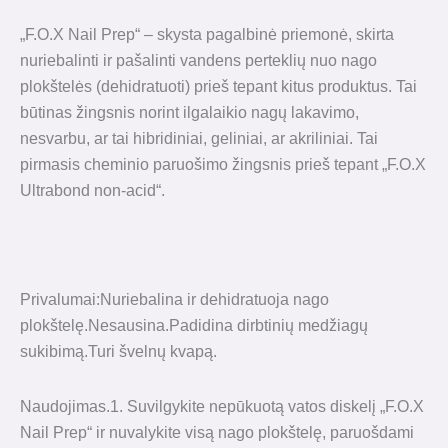
„F.O.X Nail Prep“ – skysta pagalbinė priemonė, skirta
nuriebalinti ir pašalinti vandens perteklių nuo nago
plokštelės (dehidratuoti) prieš tepant kitus produktus. Tai
būtinas žingsnis norint ilgalaikio nagų lakavimo,
nesvarbu, ar tai hibridiniai, geliniai, ar akriliniai. Tai
pirmasis cheminio paruošimo žingsnis prieš tepant „F.O.X
Ultrabond non-acid“.
Privalumai:Nuriebalina ir dehidratuoja nago
plokštelę.Nesausina.Padidina dirbtinių medžiagų
sukibimą.Turi švelnų kvapą.
Naudojimas.1. Suvilgykite nepūkuotą vatos diskelį „F.O.X
Nail Prep“ ir nuvalykite visą nago plokštelę, paruošdami