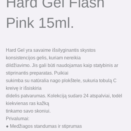
Hard Gel Flash
Pink 15ml.
Hard Gel yra savaime išsilyginantis skystos
konsistencijos gelis, kuriam nereikia
dildžiavimo. Jis gali būti naudojamas kaip statybinis ar
stiprinantis preparatas. Puikiai
sukimba su natūralia nago plokštele, sukuria tobulą C
kreivę ir išsiskiria
didelis patvarumas. Kolekciją sudaro 24 atspalviai, todėl
kiekvienas ras kažką
tinkamo savo skoniui.
Privalumai:
● Medžiagos standumas ir stiprumas