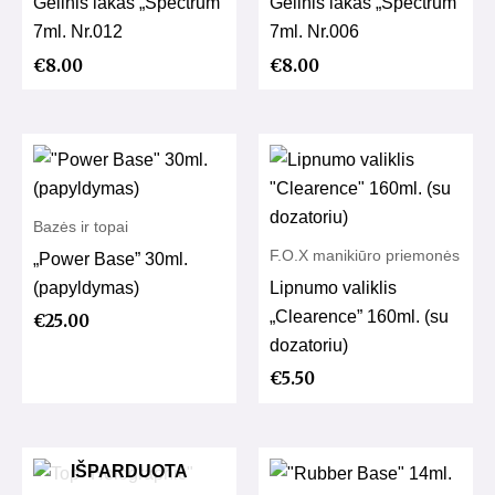
Gelinis lakas „Spectrum”
Gelinis lakas „Spectrum”
7ml. Nr.012
7ml. Nr.006
€
8.00
€
8.00
Bazės ir topai
F.O.X manikiūro priemonės
„Power Base” 30ml.
(papyldymas)
Lipnumo valiklis
„Clearence” 160ml. (su
€
25.00
dozatoriu)
€
5.50
IŠPARDUOTA