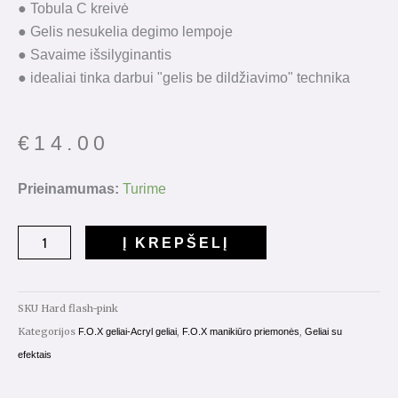
● Tobula C kreivė
● Gelis nesukelia degimo lempoje
● Savaime išsilyginantis
● idealiai tinka darbui "gelis be dildžiavimo" technika
€
14.00
produkto
Prieinamumas:
Turime
kiekis:
Hard
Į KREPŠELĮ
Gel
Flash
Pink
SKU
Hard flash-pink
15ml.
Kategorijos
,
,
F.O.X geliai-Acryl geliai
F.O.X manikiūro priemonės
Geliai su
efektais