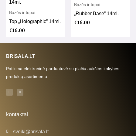
Bazės ir topai
Bazės ir topai
„Rubber Base” 14ml.
Top „Holographic” 14ml.
€
16.00
€
16.00
BRISALA.LT
Patikima elektroninė parduotuvė su plačiu aukštos kokybės
produktų asortimentu.
F
I
a
n
c
s
e
t
b
a
o
g
o
r
k
a
kontaktai
-
m
f
sveiki@brisala.lt