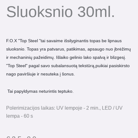
Sluoksnio 30ml.
F.O.X "Top Steel "tai savaime išsilyginantis topas be lipnaus
sluoksnio. Topas yra patvarus, patikimas, apsaugo nuo įbrėžimų
ir mechaninių pažeidimų. Išlaiko gelinio lako spalvą ir blizgesį.
"Top Steel" pagal savo subalansuotą tekstūrą,puikiai pasiskirsto
nago paviršiuje ir nesuteka į šonus.
Tai papyldymas neturintis teptuko.
Polerimizacijos laikas: UV lempoje - 2 min., LED / UV
lempa - 60 s