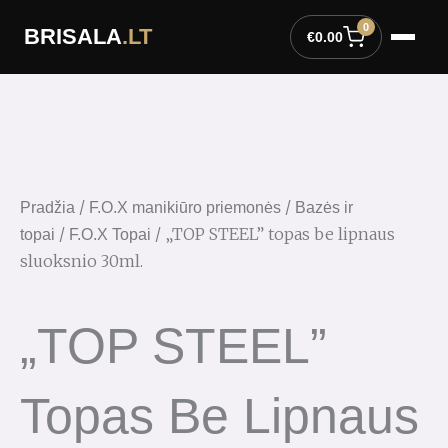
Pereiti
0
BRISALA
.LT
prie
€
0.00
turinio
/
/
Pradžia
F.O.X manikiūro priemonės
Bazės ir
/
/ „TOP STEEL” topas be lipnaus
topai
F.O.X Topai
sluoksnio 30ml.
„TOP STEEL”
Topas Be Lipnaus