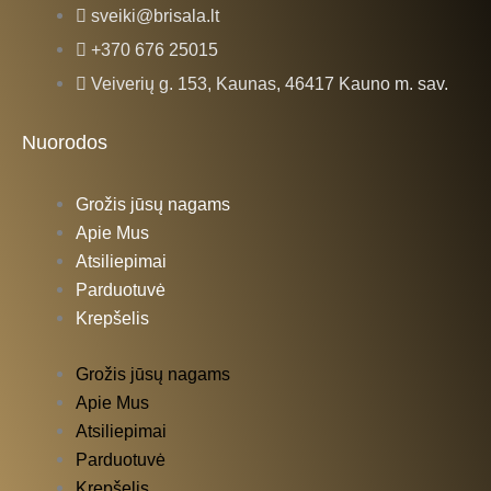
e
t
sveiki@brisala.lt
b
a
+370 676 25015
Veiverių g. 153, Kaunas, 46417 Kauno m. sav.
o
g
Nuorodos
o
r
Grožis jūsų nagams
k
a
Apie Mus
Atsiliepimai
-
m
Parduotuvė
Krepšelis
f
Grožis jūsų nagams
Apie Mus
Atsiliepimai
Parduotuvė
Krepšelis