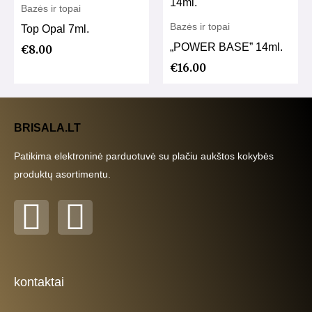
Bazės ir topai
Bazės ir topai
Top Opal 7ml.
„POWER BASE” 14ml.
€
8.00
€
16.00
BRISALA.LT
Patikima elektroninė parduotuvė su plačiu aukštos kokybės
produktų asortimentu.
F
I
a
n
c
s
kontaktai