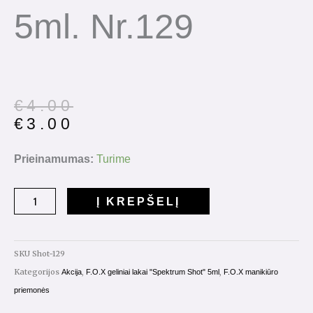
5ml. Nr.129
Original
Current
€
4.00
price
price
€
3.00
was:
is:
€4.00.
€3.00.
produkto
Prieinamumas:
Turime
kiekis:
Gelinis
Į KREPŠELĮ
lakas
Spectrum
Shot
SKU
Shot-129
5ml.
Kategorijos
,
,
Akcija
F.O.X geliniai lakai "Spektrum Shot" 5ml
F.O.X manikiūro
Nr.129
priemonės