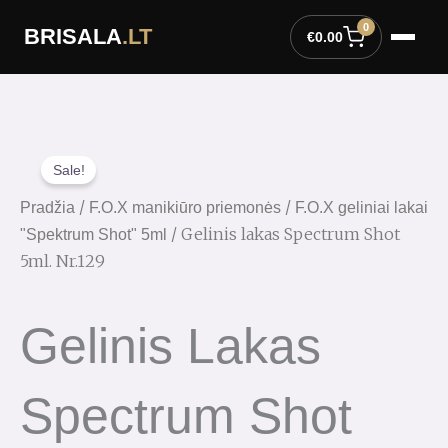
Pereiti
0
BRISALA
.LT
prie
€
0.00
turinio
Sale!
/
/
Pradžia
F.O.X manikiūro priemonės
F.O.X geliniai lakai
/ Gelinis lakas Spectrum Shot
"Spektrum Shot" 5ml
5ml. Nr.129
Gelinis Lakas
Spectrum Shot