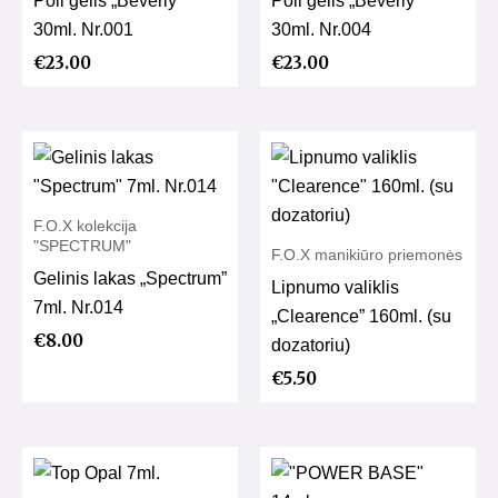
30ml. Nr.001
30ml. Nr.004
€
23.00
€
23.00
F.O.X kolekcija
"SPECTRUM"
F.O.X manikiūro priemonės
Gelinis lakas „Spectrum”
Lipnumo valiklis
7ml. Nr.014
„Clearence” 160ml. (su
€
8.00
dozatoriu)
€
5.50