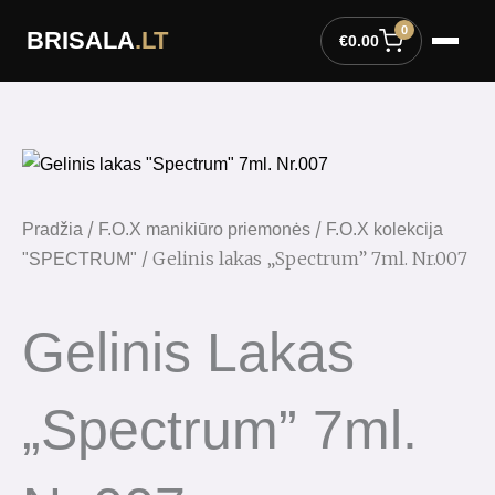
Pereiti
0
BRISALA
.LT
prie
€
0.00
turinio
/
/
Pradžia
F.O.X manikiūro priemonės
F.O.X kolekcija
/ Gelinis lakas „Spectrum” 7ml. Nr.007
"SPECTRUM"
Gelinis Lakas
„Spectrum” 7ml.