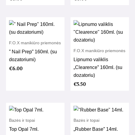
F.O.X manikiūro priemonės
F.O.X manikiūro priemonės
” Nail Prep” 160ml. (su
dozatoriumi)
Lipnumo valiklis
„Clearence” 160ml. (su
€
6.00
dozatoriu)
€
5.50
Bazės ir topai
Bazės ir topai
Top Opal 7ml.
„Rubber Base” 14ml.