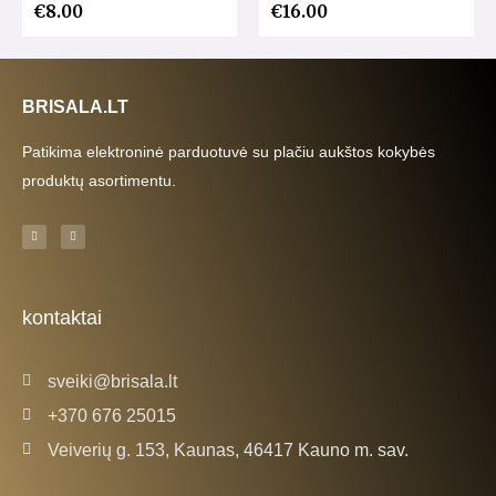
€
8.00
€
16.00
BRISALA.LT
Patikima elektroninė parduotuvė su plačiu aukštos kokybės
produktų asortimentu.
F
I
a
n
c
s
e
t
b
a
o
g
o
r
k
a
kontaktai
-
m
f
sveiki@brisala.lt
+370 676 25015
Veiverių g. 153, Kaunas, 46417 Kauno m. sav.