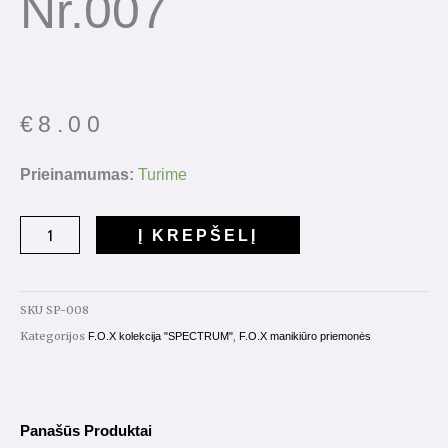
Nr.007
€
8.00
produkto
Prieinamumas:
Turime
kiekis:
Gelinis
Į KREPŠELĮ
lakas
"Spectrum"
7ml.
SKU
SP-008
Nr.007
Kategorijos
,
F.O.X kolekcija "SPECTRUM"
F.O.X manikiūro priemonės
Panašūs Produktai