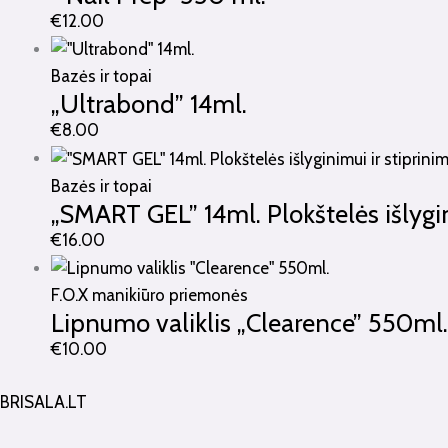
€
12.00
Bazės ir topai
„Ultrabond” 14ml.
€
8.00
Bazės ir topai
„SMART GEL” 14ml. Plokštelės išlygin
€
16.00
F.O.X manikiūro priemonės
Lipnumo valiklis „Clearence” 550ml.
€
10.00
BRISALA.LT