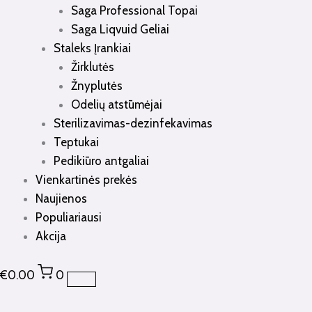
Saga Professional Topai
Saga Liqvuid Geliai
Staleks Įrankiai
Žirklutės
Žnyplutės
Odelių atstūmėjai
Sterilizavimas-dezinfekavimas
Teptukai
Pedikiūro antgaliai
Vienkartinės prekės
Naujienos
Populiariausi
Akcija
€
0.00
0
produkto