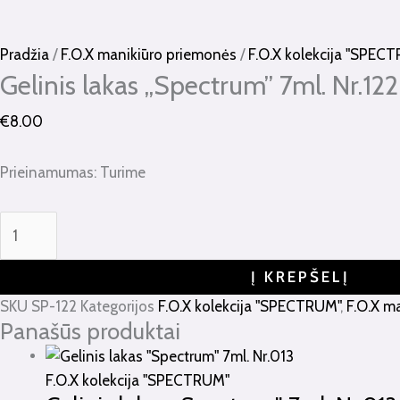
kiekis:
Gelinis
lakas
Pradžia
/
F.O.X manikiūro priemonės
/
F.O.X kolekcija "SPEC
"Spectrum"
Gelinis lakas „Spectrum” 7ml. Nr.122
7ml.
€
8.00
Nr.122
Prieinamumas:
Turime
Į KREPŠELĮ
SKU
SP-122
Kategorijos
F.O.X kolekcija "SPECTRUM"
,
F.O.X m
Panašūs produktai
F.O.X kolekcija "SPECTRUM"