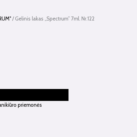
TRUM"
/ Gelinis lakas „Spectrum” 7ml. Nr.122
anikiūro priemonės