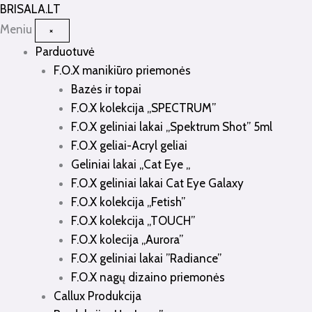
Pereiti
BRISALA
.LT
prie
Meniu
×
turinio
Parduotuvė
F.O.X manikiūro priemonės
Bazės ir topai
F.O.X kolekcija „SPECTRUM”
F.O.X geliniai lakai „Spektrum Shot” 5ml
F.O.X geliai-Acryl geliai
Geliniai lakai „Cat Eye „
F.O.X geliniai lakai Cat Eye Galaxy
F.O.X kolekcija „Fetish”
F.O.X kolekcija „TOUCH”
F.O.X kolecija „Aurora”
F.O.X geliniai lakai ”Radiance”
F.O.X nagų dizaino priemonės
Callux Produkcija