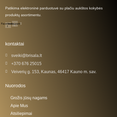
Patikima elektroninė parduotuvė su plačiu aukštos kokybės
produktų asortimentu.
Facebook-
Instagram
f
kontaktai
sveiki@brisala.lt
+370 676 25015
Veiverių g. 153, Kaunas, 46417 Kauno m. sav.
Nuorodos
Grožis jūsų nagams
Apie Mus
Atsiliepimai