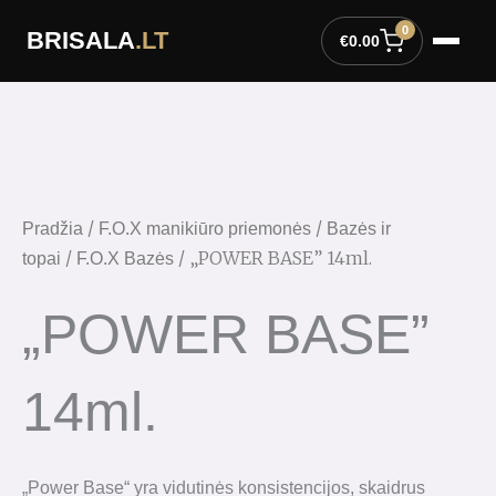
Pereiti
0
BRISALA
.LT
prie
€
0.00
turinio
produkto
kiekis:
"POWER
BASE"
14ml.
/
/
Pradžia
F.O.X manikiūro priemonės
Bazės ir
/
/ „POWER BASE” 14ml.
topai
F.O.X Bazės
„POWER BASE”
14ml.
„Power
Base“ yra vidutinės konsistencijos, skaidrus