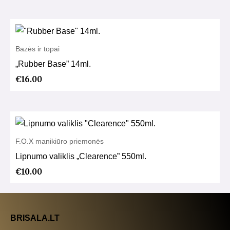
Bazės ir topai
„Rubber Base” 14ml.
€
16.00
F.O.X manikiūro priemonės
Lipnumo valiklis „Clearence” 550ml.
€
10.00
BRISALA.LT