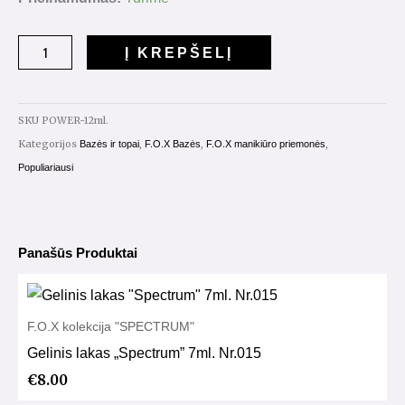
Į KREPŠELĮ
SKU
POWER-12ml.
Kategorijos
,
,
,
Bazės ir topai
F.O.X Bazės
F.O.X manikiūro priemonės
Populiariausi
Panašūs Produktai
F.O.X kolekcija "SPECTRUM"
Gelinis lakas „Spectrum” 7ml. Nr.015
€
8.00