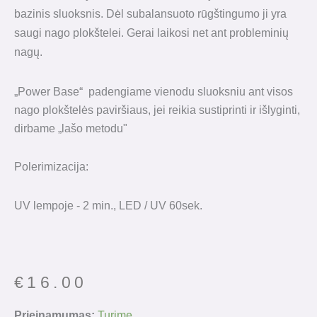
bazinis sluoksnis. Dėl subalansuoto rūgštingumo ji yra
saugi nago plokštelei.
Gerai laikosi net ant probleminių
nagų.
„Power Base“ padengiame vienodu sluoksniu ant visos
nago plokštelės paviršiaus, jei reikia sustiprinti ir išlyginti,
dirbame „lašo metodu"
Polerimizacija:
UV lempoje - 2 min., LED / UV 60sek.
€
16.00
Prieinamumas:
Turime