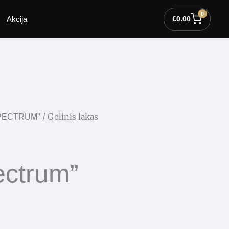
0
Akcija
€
0.00
/ Gelinis lakas
"SPECTRUM"
ectrum”