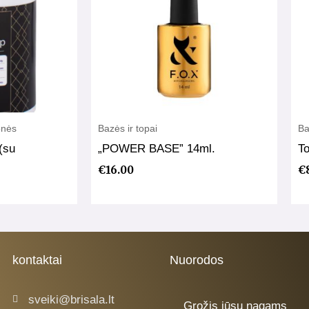
onės
Bazės ir topai
Ba
(su
„POWER BASE” 14ml.
To
€
16.00
€
kontaktai
Nuorodos
sveiki@brisala.lt
Grožis jūsų nagams