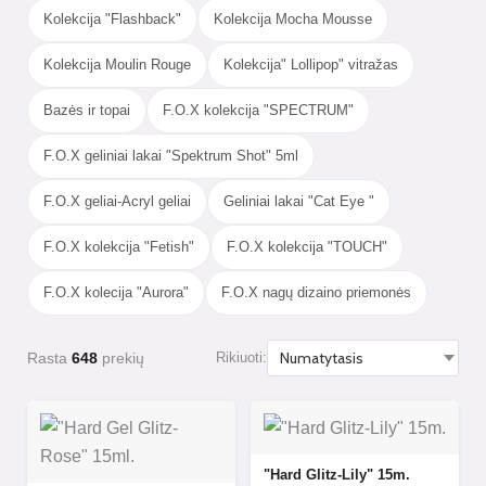
Kolekcija "Flashback"
Kolekcija Mocha Mousse
Kolekcija Moulin Rouge
Kolekcija" Lollipop" vitražas
Bazės ir topai
F.O.X kolekcija "SPECTRUM"
F.O.X geliniai lakai "Spektrum Shot" 5ml
F.O.X geliai-Acryl geliai
Geliniai lakai "Cat Eye "
F.O.X kolekcija "Fetish"
F.O.X kolekcija "TOUCH"
F.O.X kolecija "Aurora"
F.O.X nagų dizaino priemonės
Rasta
648
prekių
Rikiuoti:
"Hard Glitz-Lily" 15m.