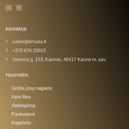
F
I
a
n
c
s
e
t
b
a
o
g
o
r
k
a
kontaktai
-
m
f
sveiki@brisala.lt
+370 676 25015
Veiverių g. 153, Kaunas, 46417 Kauno m. sav.
Nuorodos
Grožis jūsų nagams
Apie Mus
Atsiliepimai
Parduotuvė
Krepšelis