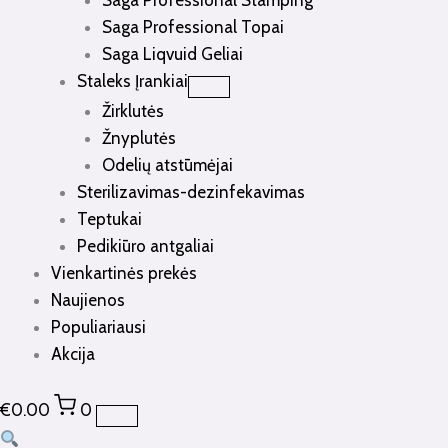
Saga Professional Stamping
Saga Professional Topai
Saga Liqvuid Geliai
Staleks Įrankiai
Žirklutės
Žnyplutės
Odelių atstūmėjai
Sterilizavimas-dezinfekavimas
Teptukai
Pedikiūro antgaliai
Vienkartinės prekės
Naujienos
Populiariausi
Akcija
€
0.00
0
produkto