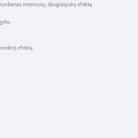
 sukurdamas intensyvų, daugiaspalvį efektą.
ylio.
pindintį efektą.