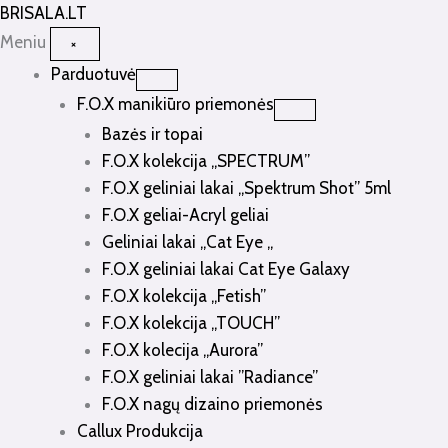
Pereiti
BRISALA
.LT
prie
Meniu
×
turinio
Parduotuvė
F.O.X manikiūro priemonės
Bazės ir topai
F.O.X kolekcija „SPECTRUM”
F.O.X geliniai lakai „Spektrum Shot” 5ml
F.O.X geliai-Acryl geliai
Geliniai lakai „Cat Eye „
F.O.X geliniai lakai Cat Eye Galaxy
F.O.X kolekcija „Fetish”
F.O.X kolekcija „TOUCH”
F.O.X kolecija „Aurora”
F.O.X geliniai lakai ”Radiance”
F.O.X nagų dizaino priemonės
Callux Produkcija