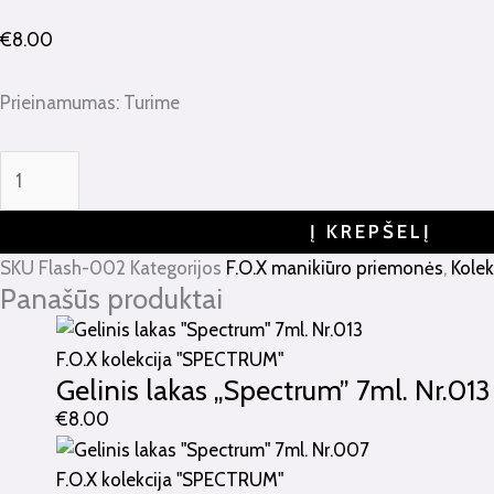
€
8.00
Prieinamumas:
Turime
Į KREPŠELĮ
SKU
Flash-002
Kategorijos
F.O.X manikiūro priemonės
,
Kolek
Panašūs produktai
F.O.X kolekcija "SPECTRUM"
Gelinis lakas „Spectrum” 7ml. Nr.013
€
8.00
F.O.X kolekcija "SPECTRUM"