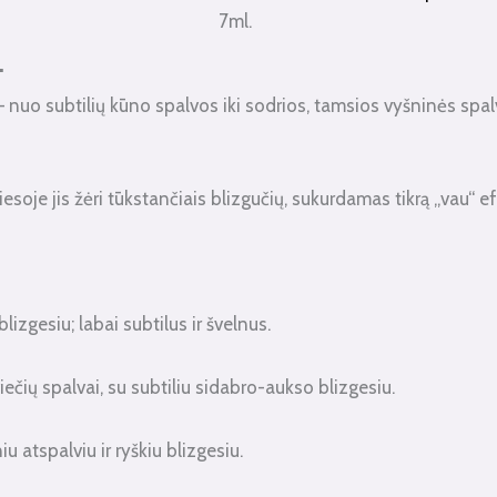
7ml.
.
 – nuo ​​subtilių kūno spalvos iki sodrios, tamsios vyšninės sp
viesoje jis žėri tūkstančiais blizgučių, sukurdamas tikrą „vau“ e
izgesiu; labai subtilus ir švelnus.
ečių spalvai, su subtiliu sidabro-aukso blizgesiu.
 atspalviu ir ryškiu blizgesiu.