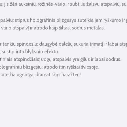
; jis žėri auksiniu, rožinės-vario ir subtiliu žalsvu atspalviu,
alviu; stiprus holografinis blizgesys suteikia jam ryškumo ir g
vario atspalvį ir atrodo kaip šiltas, sodrus metalas.
 tankiu spindesiu; daugybė dalelių sukuria trimatį ir labai ats
, sustiprinta blyksnio efektu.
niais atspindžiais; uogų atspalvis yra gilus ir labai sodrus.
grafiniu blizgesiu; atrodo itin ryškiai šviesoje.
suteikia ugningą, dramatišką charakterį!