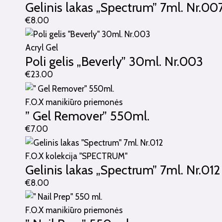
Gelinis lakas „Spectrum” 7ml. Nr.00
€
8.00
Acryl Gel
Poli gelis „Beverly” 30ml. Nr.003
€
23.00
F.O.X manikiūro priemonės
” Gel Remover” 550ml.
€
7.00
F.O.X kolekcija "SPECTRUM"
Gelinis lakas „Spectrum” 7ml. Nr.012
€
8.00
F.O.X manikiūro priemonės