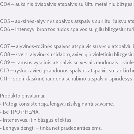
004 – auksinis dvispalvis atspalvis su šiltu metaliniu blizgesiu
005 – auksinės-alyvinės spalvos atspalvis su šiltu, žalsvu atsp
006 – intensyvi bronzos rudos spalvos su giliu blizgesiu; turi 
007 — alyvinės-rožinės spalvos atspalvis su vėsiu atspalviu ir
008 — švelni alyvinė su sidabro, aviečių ir violetiniu blizgesiu
009 — tamsus vyšninis atspalvis su vėsiais raudonais ir violeti
010 — ryškus aviečių-raudonos spalvos atspalvis su tankiu holo
011 — sodri klasikinė raudona su rubino atspalviu; spindesys 
Produkto privalumai:
• Patogi konsistencija, lengvai išsilyginanti savaime.
• Be TPO ir HEMA.
• Intensyvus, itin blizgus efektas.
• Lengva dengti – tinka net pradedantiesiems.