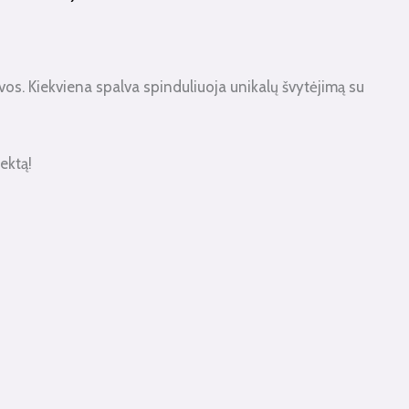
alvos. Kiekviena spalva spinduliuoja unikalų švytėjimą su
fektą!