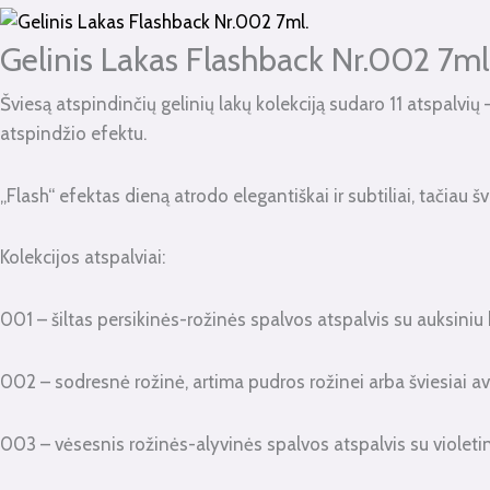
kiekis:
Gelinis
Gelinis Lakas Flashback Nr.002 7ml
Lakas
Šviesą atspindinčių gelinių lakų kolekciją sudaro 11 atspalvių
Flashback
atspindžio efektu.
Nr.002
7ml.
„Flash“ efektas dieną atrodo elegantiškai ir subtiliai, tačiau š
Kolekcijos atspalviai:
001 – šiltas persikinės-rožinės spalvos atspalvis su auksiniu bl
002 – sodresnė rožinė, artima pudros rožinei arba šviesiai avi
003 – vėsesnis rožinės-alyvinės spalvos atspalvis su violetiniu