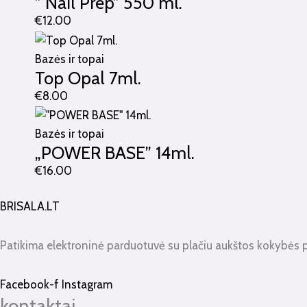
” Nail Prep” 550 ml.
€
12.00
Bazės ir topai
Top Opal 7ml.
€
8.00
Bazės ir topai
„POWER BASE” 14ml.
€
16.00
BRISALA.LT
Patikima elektroninė parduotuvė su plačiu aukštos kokybės 
Facebook-f
Instagram
kontaktai