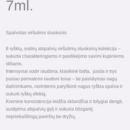
7ml.
Spalvotas viršutinis sluoksnis
6 ryškių, sodrių atspalvių viršutinių sluoksnių kolekcija –
sukurta charakteringiems ir pasitikėjimo savimi kupiniems
stiliams.
Intensyviai sodri raudona, klasikinė balta, juoda ir trys
pusiau permatomi raudoni tonai – tai pasiūlymas nagų
dailininkams, norintiems paryškinti nagus ryškia spalva ir
sukurti ryškų efektą.
Kreminė konsistencija leidžia sklandžiai ir tolygiai dengti,
sustiprina atspalvių gylį ir sukuria blizgantį,
nepriekaištingą paviršių be dryžių.