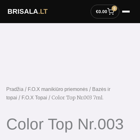
Pereiti
0
BRISALA
.LT
prie
€
0.00
turinio
/
/
Pradžia
F.O.X manikiūro priemonės
Bazės ir
/
/ Color Top Nr.003 7ml.
topai
F.O.X Topai
Color Top Nr.003