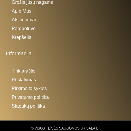
Grožis jūsų nagams
Apie Mus
Atsiliepimai
Parduotuvė
Krepšelis
Informacija
Tinklaraštis
Pristatymas
Pirkimo taisyklės
Privatumo politika
Slapukų politika
© VISOS TEISĖS SAUGOMOS BRISALA.LT