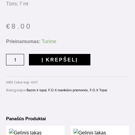
Tūris: 7 ml
€
8.00
produkto
Prieinamumas:
Turime
kiekis:
Color
Į KREPŠELĮ
Top
Nr.003
7ml.
SKU
Color-top-003
Kategorijos
,
,
Bazės ir topai
F.O.X manikiūro priemonės
F.O.X Topai
Panašūs Produktai