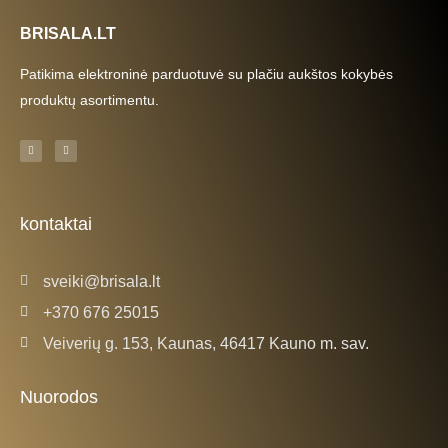
BRISALA.LT
Patikima elektroninė parduotuvė su plačiu aukštos kokybės
produktų asortimentu.
F
I
a
n
c
s
e
t
b
a
o
g
o
r
k
a
kontaktai
-
m
f
sveiki@brisala.lt
+370 676 25015
Veiverių g. 153, Kaunas, 46417 Kauno m. sav.
Nuorodos