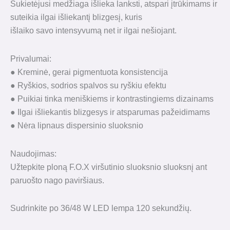
Sukietėjusi medžiaga išlieka lanksti, atspari įtrūkimams ir
suteikia ilgai išliekantį blizgesį, kuris
išlaiko savo intensyvumą net ir ilgai nešiojant.
Privalumai:
● Kreminė, gerai pigmentuota konsistencija
● Ryškios, sodrios spalvos su ryškiu efektu
● Puikiai tinka meniškiems ir kontrastingiems dizainams
● Ilgai išliekantis blizgesys ir atsparumas pažeidimams
● Nėra lipnaus dispersinio sluoksnio
Naudojimas:
Užtepkite ploną F.O.X viršutinio sluoksnio sluoksnį ant
paruošto nago paviršiaus.
Sudrinkite po 36/48 W LED lempa 120 sekundžių.