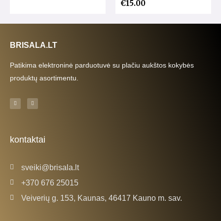
€
15.00
BRISALA.LT
Patikima elektroninė parduotuvė su plačiu aukštos kokybės
produktų asortimentu.
F
I
a
n
c
s
e
t
b
a
o
g
o
r
k
a
kontaktai
-
m
f
sveiki@brisala.lt
+370 676 25015
Veiverių g. 153, Kaunas, 46417 Kauno m. sav.