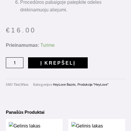
Procedūros pabaigoje patepkite odeles
drėkinamuoju aliejumi.
€
16.00
produkto
Prieinamumas:
Turime
kiekis:
Tint
Į KREPŠELĮ
Base
"Wine"
15ml.
SKU
Tint_Wine
Kategorijos
,
HeyLove Bazės
Produkcija "HeyLove"
Panašūs Produktai