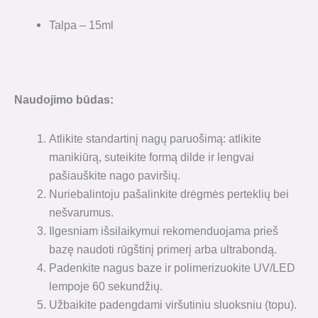
Talpa – 15ml
Naudojimo būdas:
Atlikite standartinį nagų paruošimą: atlikite
manikiūrą, suteikite formą dilde ir lengvai
pašiauškite nago paviršių.
Nuriebalintoju pašalinkite drėgmės perteklių bei
nešvarumus.
Ilgesniam išsilaikymui rekomenduojama prieš
bazę naudoti rūgštinį primerį arba ultrabondą.
Padenkite nagus baze ir polimerizuokite UV/LED
lempoje 60 sekundžių.
Užbaikite padengdami viršutiniu sluoksniu (topu).