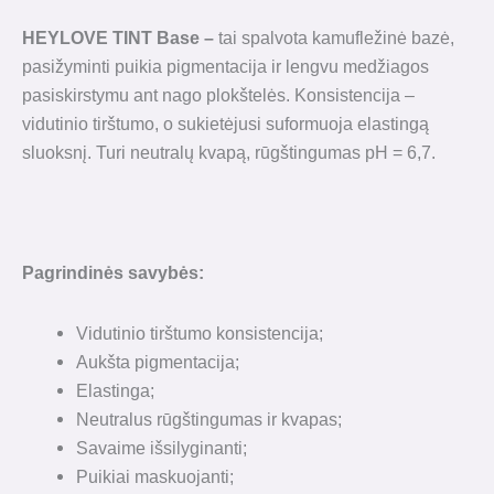
HEYLOVE TINT Base
–
tai spalvota kamufležinė bazė,
pasižyminti puikia pigmentacija ir lengvu medžiagos
pasiskirstymu ant nago plokštelės. Konsistencija –
vidutinio tirštumo, o sukietėjusi suformuoja elastingą
sluoksnį. Turi neutralų kvapą, rūgštingumas pH = 6,7.
Pagrindinės savybės:
Vidutinio tirštumo konsistencija;
Aukšta pigmentacija;
Elastinga;
Neutralus rūgštingumas ir kvapas;
Savaime išsilyginanti;
Puikiai maskuojanti;