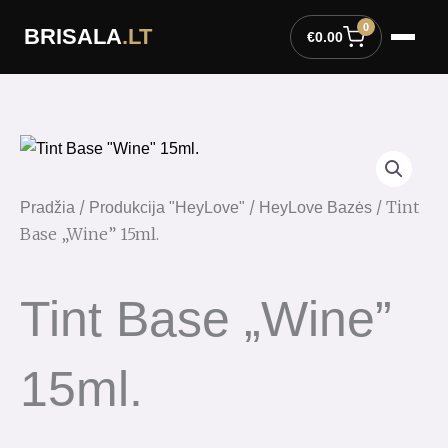
Pereiti
0
BRISALA
.LT
prie
€
0.00
turinio
/
/
/ Tint
Pradžia
Produkcija "HeyLove"
HeyLove Bazės
Base „Wine” 15ml.
Tint Base „Wine”
15ml.