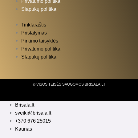
Privatumo politika
Slapukų politika
Tinklaraštis
Pristatymas
Pirkimo taisyklės
Privatumo politika
Slapukų politika
© VISOS TEISĖS SAUGOMOS BRISALA.LT
Brisala.lt
sveiki@brisala.lt
+370 676 25015
Kaunas