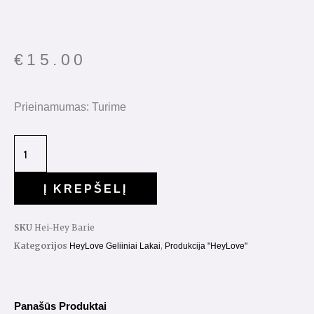
€
15.00
Prieinamumas:
Turime
Į KREPŠELĮ
SKU
Hei-Hey Barie
Kategorijos
,
HeyLove Geliiniai Lakai
Produkcija "HeyLove"
Panašūs Produktai