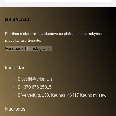
BRISALA.LT
Patikima elektroninė parduotuvė su plačiu aukštos kokybės
produktų asortimentu.
Facebook-f
Instagram
kontaktai
sveiki@brisala.lt
+370 676 25015
Veiverių g. 153, Kaunas, 46417 Kauno m. sav.
Nuorodos