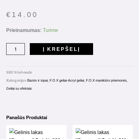
€
14.00
produkto
Prieinamumas:
Turime
kiekis:
"Shine
Į KREPŠELĮ
Gel
Nude"
(skystas
SKU
SGel-nude
gelis)
Kategorijos
,
,
,
Bazės ir topai
F.O.X geliai-Acryl geliai
F.O.X manikiūro priemonės
15ml.
Geliai su efektais
Panašūs Produktai