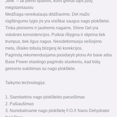
„Milk“ – tai pieno spalvos, kuris greitai taps jūsų
mėgstamiausiu
Medžiaga nereikalauja dildžiavimo. Dėl mažo
rūgštingumo lygio jis yra visiškai saugus nago plokštelei.
Tinka ploniems ir jautriems nagams. Shine GeI yra
vidutinės konsistencijos. Puikiai išlygina ir stiprina tiek
trumpus, tiek ilgus nagus. Nesideformuoja nešiojimo
metu, išlaiko tobulą blizgesį iki korekcijos.
Pagrindą rekomenduojama pasidaryti plonu Air base arba
Base Power elastingo pagrindo sluoksniu, kad būtų
geresnis sukibimas su nago plokštele.
Taikymo technologija:
1. Standartinis nago plokštelės paruošimas
2. Pašiaušimas
3. Nuriebaliname nago plokštelę F.O.X Nano Dehydrator