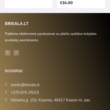
€
16.00
BRISALA.LT
Patikima elektroninė parduotuvė su plačiu aukštos kokybės
produktų asortimentu.
F
I
a
n
c
s
e
t
b
a
o
g
o
r
k
a
kontaktai
-
m
f
sveiki@brisala.lt
+370 676 25015
Veiverių g. 153, Kaunas, 46417 Kauno m. sav.