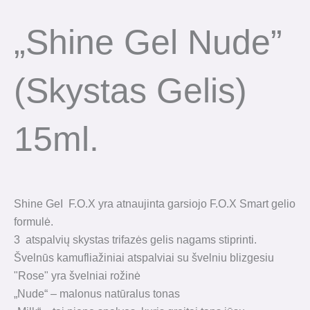
„Shine Gel Nude”
(skystas Gelis)
15ml.
Shine GeI F.O.X yra atnaujinta garsiojo F.O.X Smart gelio
formulė.
3 atspalvių skystas trifazės gelis nagams stiprinti.
Švelnūs kamufliažiniai atspalviai su švelniu blizgesiu
"Rose" yra švelniai rožinė
„Nude“ – malonus natūralus tonas