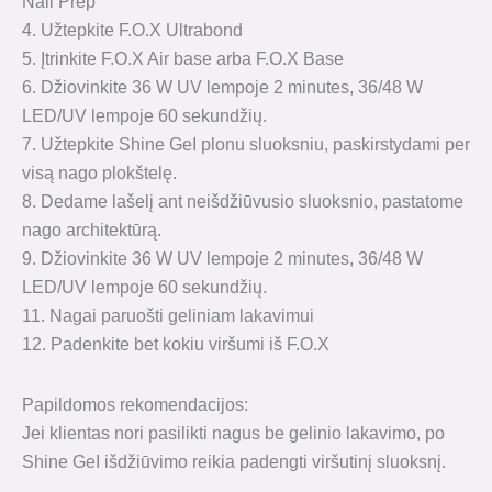
Nail Prep
4. Užtepkite F.O.X Ultrabond
5. Įtrinkite F.O.X Air base arba F.O.X Base
6. Džiovinkite 36 W UV lempoje 2 minutes, 36/48 W
LED/UV lempoje 60 sekundžių.
7. Užtepkite Shine GeI plonu sluoksniu, paskirstydami per
visą nago plokštelę.
8. Dedame lašelį ant neišdžiūvusio sluoksnio, pastatome
nago architektūrą.
9. Džiovinkite 36 W UV lempoje 2 minutes, 36/48 W
LED/UV lempoje 60 sekundžių.
11. Nagai paruošti geliniam lakavimui
12. Padenkite bet kokiu viršumi iš F.O.X
Papildomos rekomendacijos:
Jei klientas nori pasilikti nagus be gelinio lakavimo, po
Shine GeI išdžiūvimo reikia padengti viršutinį sluoksnį.