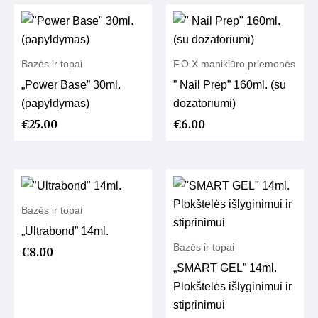
Bazės ir topai
F.O.X manikiūro priemonės
„Power Base” 30ml.
” Nail Prep” 160ml. (su
(papyldymas)
dozatoriumi)
€
25.00
€
6.00
Bazės ir topai
„Ultrabond” 14ml.
Bazės ir topai
€
8.00
„SMART GEL” 14ml.
Plokštelės išlyginimui ir
stiprinimui