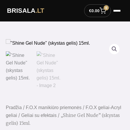
Pereiti
0
BRISALA
.LT
prie
€
0.00
turinio
/
/
Pradžia
F.O.X manikiūro priemonės
F.O.X geliai-Acryl
/
/ „Shine Gel Nude” (skystas
geliai
Geliai su efektais
gelis) 15ml.