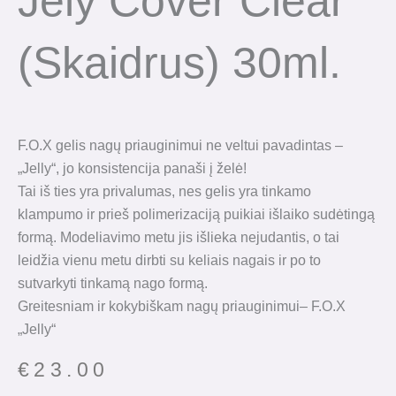
Jely Cover Clear
(skaidrus) 30ml.
F.O.X gelis nagų priauginimui ne veltui pavadintas –
„Jelly“, jo konsistencija panaši į želė!
Tai iš ties yra privalumas, nes gelis yra tinkamo
klampumo ir prieš polimerizaciją puikiai išlaiko sudėtingą
formą. Modeliavimo metu jis išlieka nejudantis, o tai
leidžia vienu metu dirbti su keliais nagais ir po to
sutvarkyti tinkamą nago formą.
Greitesniam ir kokybiškam nagų priauginimui– F.O.X
„Jelly“
€
23.00