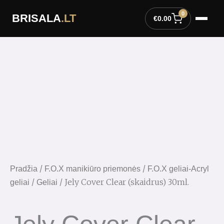
Pereiti
0
BRISALA
.LT
prie
€
0.00
turinio
/
/
Pradžia
F.O.X manikiūro priemonės
F.O.X geliai-Acryl
/
/ Jely Cover Clear (skaidrus) 30ml.
geliai
Geliai