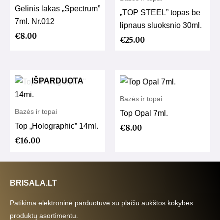
Gelinis lakas „Spectrum”
„TOP STEEL” topas be
7ml. Nr.012
lipnaus sluoksnio 30ml.
€
8.00
€
25.00
IŠPARDUOTA
Bazės ir topai
Bazės ir topai
Top Opal 7ml.
Top „Holographic” 14ml.
€
8.00
€
16.00
BRISALA.LT
Patikima elektroninė parduotuvė su plačiu aukštos kokybės
produktų asortimentu.