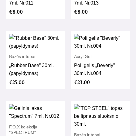
7ml. Nr.011
7ml. Nr.013
€
8.00
€
8.00
Bazės ir topai
Acryl Gel
„Rubber Base” 30ml.
Poli gelis „Beverly”
(papyldymas)
30ml. Nr.004
€
25.00
€
23.00
F.O.X kolekcija
"SPECTRUM"
Bazės ir topai