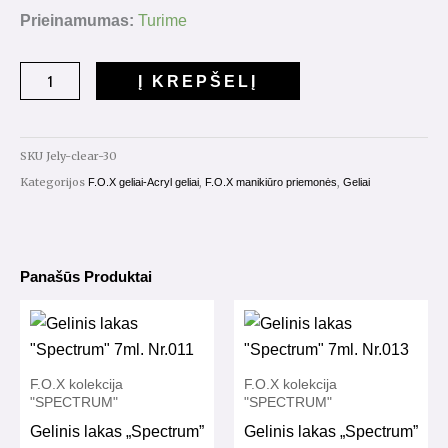
produkto
Prieinamumas:
Turime
kiekis:
Jely
Į KREPŠELĮ
Cover
Clear
(skaidrus)
SKU
Jely-clear-30
30ml.
Kategorijos
,
,
F.O.X geliai-Acryl geliai
F.O.X manikiūro priemonės
Geliai
Panašūs Produktai
F.O.X kolekcija
F.O.X kolekcija
"SPECTRUM"
"SPECTRUM"
Gelinis lakas „Spectrum”
Gelinis lakas „Spectrum”