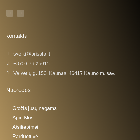
F
I
a
n
c
s
e
t
b
a
o
g
o
r
k
a
kontaktai
-
m
f
sveiki@brisala.lt
+370 676 25015
Veiverių g. 153, Kaunas, 46417 Kauno m. sav.
Nuorodos
Grožis jūsų nagams
Apie Mus
Atsiliepimai
Parduotuvė