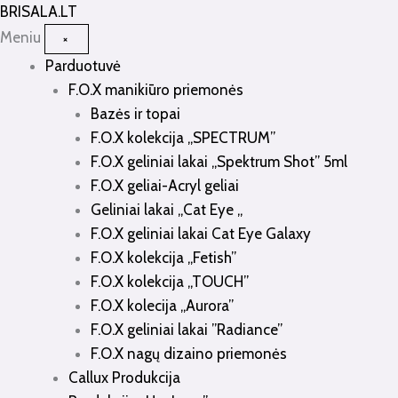
Pereiti
BRISALA
.LT
prie
Meniu
×
turinio
Parduotuvė
F.O.X manikiūro priemonės
Bazės ir topai
F.O.X kolekcija „SPECTRUM”
F.O.X geliniai lakai „Spektrum Shot” 5ml
F.O.X geliai-Acryl geliai
Geliniai lakai „Cat Eye „
F.O.X geliniai lakai Cat Eye Galaxy
F.O.X kolekcija „Fetish”
F.O.X kolekcija „TOUCH”
F.O.X kolecija „Aurora”
F.O.X geliniai lakai ”Radiance”
F.O.X nagų dizaino priemonės
Callux Produkcija