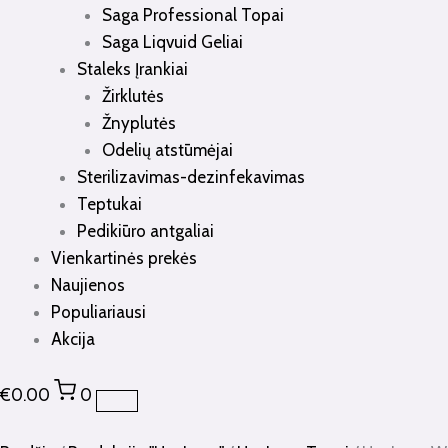
Saga Professional Topai
Saga Liqvuid Geliai
Staleks Įrankiai
Žirklutės
Žnyplutės
Odelių atstūmėjai
Sterilizavimas-dezinfekavimas
Teptukai
Pedikiūro antgaliai
Vienkartinės prekės
Naujienos
Populiariausi
Akcija
€
0.00
0
produkto