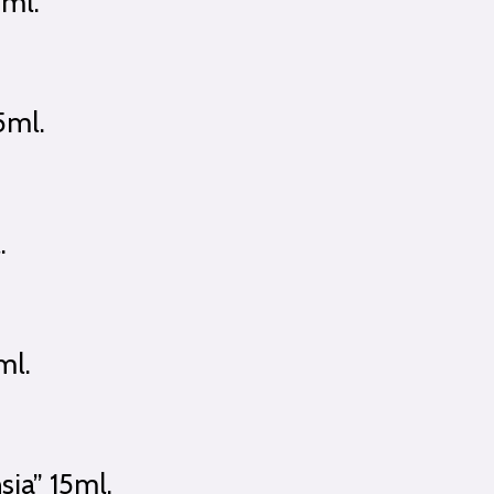
5ml.
5ml.
.
ml.
sia” 15ml.