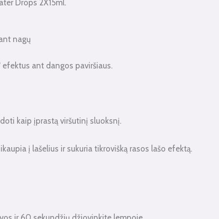
ter Drops 2X15ml.
 ant nagų
“ efektus ant dangos paviršiaus.
ti kaip įprastą viršutinį sluoksnį.
kaupia į lašelius ir sukuria tikrovišką rasos lašo efektą.
vos ir 60 sekundžių džiovinkite lempoje.