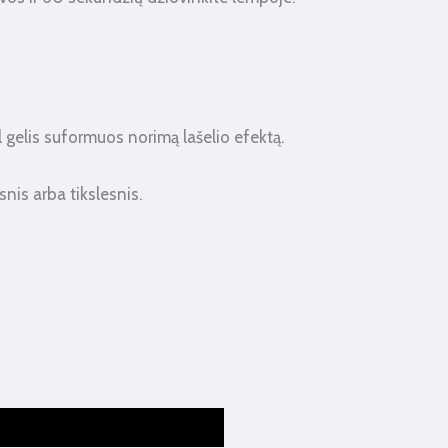
l gelis suformuos norimą lašelio efektą.
snis arba tikslesnis.