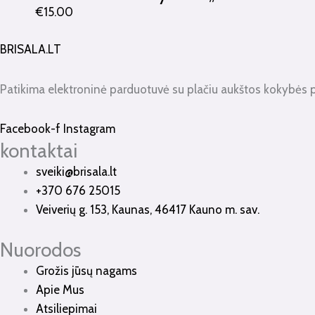
€
15.00
BRISALA.LT
Patikima elektroninė parduotuvė su plačiu aukštos kokybės 
Facebook-f
Instagram
kontaktai
sveiki@brisala.lt
+370 676 25015
Veiverių g. 153, Kaunas, 46417 Kauno m. sav.
Nuorodos
Grožis jūsų nagams
Apie Mus
Atsiliepimai