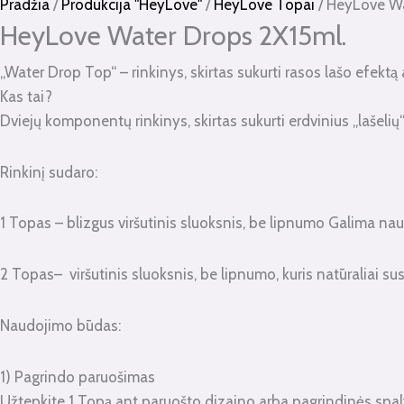
kiekis:
Pradžia
/
Produkcija "HeyLove"
/
HeyLove Topai
/ HeyLove Wa
HeyLove
HeyLove Water Drops 2X15ml.
Water
„Water Drop Top“ – rinkinys, skirtas sukurti rasos lašo efektą
Drops
Kas tai?
2X15ml.
Dviejų komponentų rinkinys, skirtas sukurti erdvinius „lašelių
Rinkinį sudaro:
1 Topas – blizgus viršutinis sluoksnis, be lipnumo Galima naudo
2 Topas– viršutinis sluoksnis, be lipnumo, kuris natūraliai susi
Naudojimo būdas:
1) Pagrindo paruošimas
Užtepkite 1 Topą ant paruošto dizaino arba pagrindinės spal