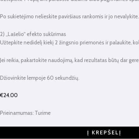
Po sukietėjimo nelieskite paviršiaus rankomis ir jo nevalykite.
2) „Lašelio“ efekto sukūrimas
Užtepkite nedidelį kiekį 2 žingsnio priemonės ir palaukite, ko
Jei reikia, pakartokite naudojimą, kad rezultatas būtų dar gere
Džiovinkite lempoje 60 sekundžių.
€
24.00
Prieinamumas:
Turime
Į KREPŠELĮ