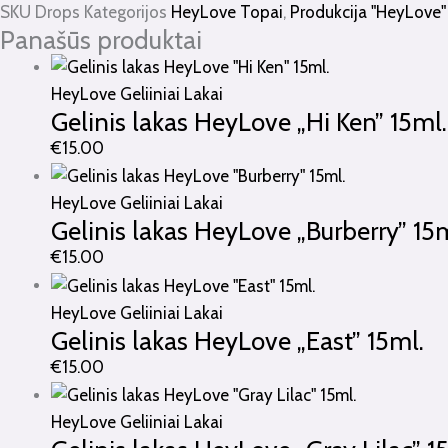
SKU
Drops
Kategorijos
HeyLove Topai
,
Produkcija "HeyLove"
Panašūs produktai
HeyLove Geliiniai Lakai
Gelinis lakas HeyLove „Hi Ken” 15ml.
€
15.00
HeyLove Geliiniai Lakai
Gelinis lakas HeyLove „Burberry” 15m
€
15.00
HeyLove Geliiniai Lakai
Gelinis lakas HeyLove „East” 15ml.
€
15.00
HeyLove Geliiniai Lakai