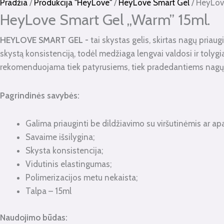
kiekis:
Pradžia
/
Produkcija "HeyLove"
/
HeyLove Smart Gel
/ HeyLov
HeyLove
HeyLove Smart Gel „Warm” 15ml.
Smart
HEYLOVE SMART GEL -
tai skystas gelis, skirtas nagų priaug
Gel
skystą konsistenciją, todėl medžiaga lengvai valdosi ir tolygi
"Warm"
rekomenduojama tiek patyrusiems, tiek pradedantiems nagų mei
15ml.
Pagrindinės savybės:
Galima priauginti be dildžiavimo su viršutinėmis ar apa
Savaime išsilygina;
Skysta konsistencija;
Vidutinis elastingumas;
Polimerizacijos metu nekaista;
Talpa – 15ml
Naudojimo būdas
: