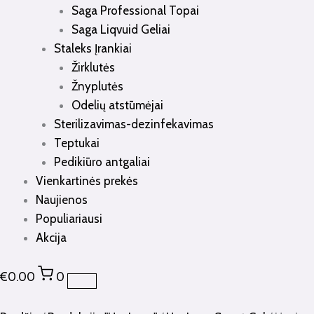
Saga Professional Topai
Saga Liqvuid Geliai
Staleks Įrankiai
Žirklutės
Žnyplutės
Odelių atstūmėjai
Sterilizavimas-dezinfekavimas
Teptukai
Pedikiūro antgaliai
Vienkartinės prekės
Naujienos
Populiariausi
Akcija
€
0.00
0
produkto