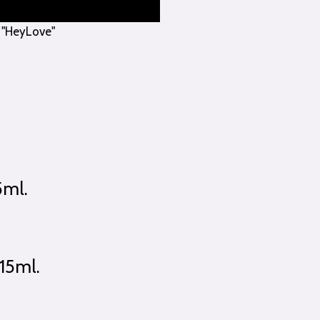
 "HeyLove"
5ml.
 15ml.