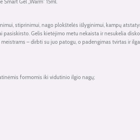
e Smart Gel „Warm” 15ml.
inimui, stiprinimui, nago plokštelės išlyginimui, kampų atstatym
ai pasiskirsto. Gelis kietėjimo metu nekaista ir nesukelia disk
strams – dirbti su juo patogu, o padengimas tvirtas ir ilgal
tinėmis formomis iki vidutinio ilgio nagų;