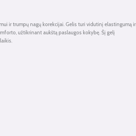
ui ir trumpų nagų korekcijai. Gelis turi vidutinį elastingumą ir
omforto, užtikrinant aukštą paslaugos kokybę. Šį gelį
aikis.