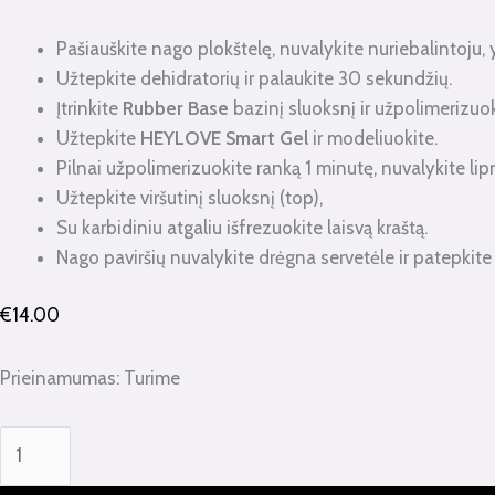
Pašiauškite nago plokštelę, nuvalykite nuriebalintoju, 
Užtepkite dehidratorių ir palaukite 30 sekundžių.
Įtrinkite
Rubber Base
bazinį sluoksnį ir užpolimerizuok
Užtepkite
HEYLOVE Smart Gel
ir modeliuokite.
Pilnai užpolimerizuokite ranką 1 minutę, nuvalykite lip
Užtepkite viršutinį sluoksnį (top),
Su karbidiniu atgaliu išfrezuokite laisvą kraštą.
Nago paviršių nuvalykite drėgna servetėle ir patepkite 
€
14.00
Prieinamumas:
Turime