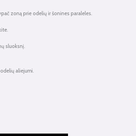
ypač zoną prie odelių ir šonines paraleles.
ite.
nų sluoksnį.
odelių aliejumi.