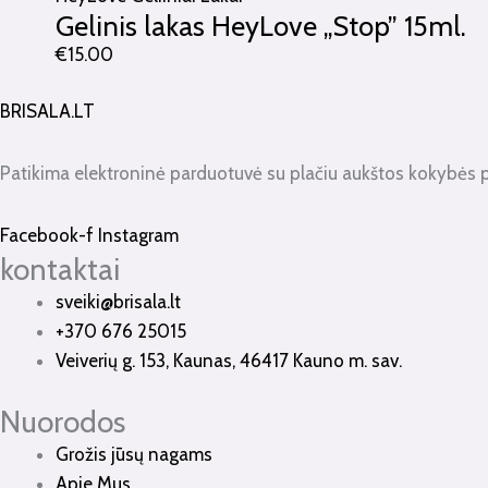
Gelinis lakas HeyLove „Stop” 15ml.
€
15.00
BRISALA.LT
Patikima elektroninė parduotuvė su plačiu aukštos kokybės 
Facebook-f
Instagram
kontaktai
sveiki@brisala.lt
+370 676 25015
Veiverių g. 153, Kaunas, 46417 Kauno m. sav.
Nuorodos
Grožis jūsų nagams
Apie Mus