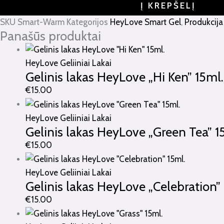
Į KREPŠELĮ
SKU
Smart-Warm
Kategorijos
HeyLove Smart Gel
,
Produkcija
Panašūs produktai
HeyLove Geliiniai Lakai
Gelinis lakas HeyLove „Hi Ken” 15ml.
€
15.00
HeyLove Geliiniai Lakai
Gelinis lakas HeyLove „Green Tea” 1
€
15.00
HeyLove Geliiniai Lakai
Gelinis lakas HeyLove „Celebration”
€
15.00