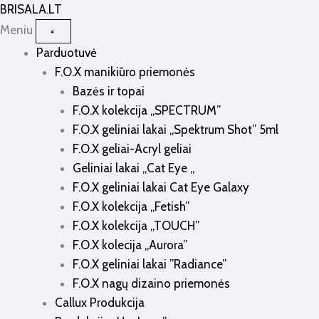
Pereiti
BRISALA
.LT
prie
Meniu
×
turinio
Parduotuvė
F.O.X manikiūro priemonės
Bazės ir topai
F.O.X kolekcija „SPECTRUM”
F.O.X geliniai lakai „Spektrum Shot” 5ml
F.O.X geliai-Acryl geliai
Geliniai lakai „Cat Eye „
F.O.X geliniai lakai Cat Eye Galaxy
F.O.X kolekcija „Fetish”
F.O.X kolekcija „TOUCH”
F.O.X kolecija „Aurora”
F.O.X geliniai lakai ”Radiance”
F.O.X nagų dizaino priemonės
Callux Produkcija