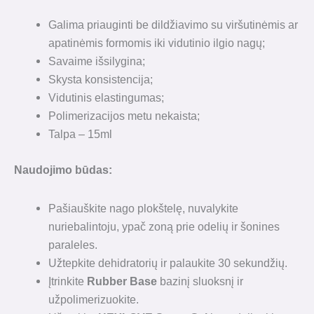
Galima priauginti be dildžiavimo su viršutinėmis ar
apatinėmis formomis iki vidutinio ilgio nagų;
Savaime išsilygina;
Skysta konsistencija;
Vidutinis elastingumas;
Polimerizacijos metu nekaista;
Talpa – 15ml
Naudojimo būdas
:
Pašiauškite nago plokštelę, nuvalykite
nuriebalintoju, ypač zoną prie odelių ir šonines
paraleles.
Užtepkite dehidratorių ir palaukite 30 sekundžių.
Įtrinkite
Rubber Base
bazinį sluoksnį ir
užpolimerizuokite.