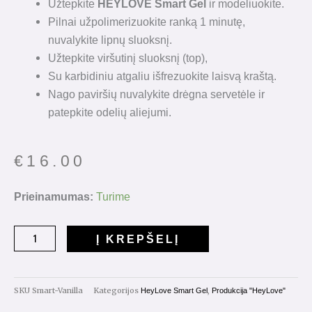
Užtepkite
HEYLOVE Smart Gel
ir modeliuokite.
Pilnai užpolimerizuokite ranką 1 minutę,
nuvalykite lipnų sluoksnį.
Užtepkite viršutinį sluoksnį (top),
Su karbidiniu atgaliu išfrezuokite laisvą kraštą.
Nago paviršių nuvalykite drėgna servetėle ir
patepkite odelių aliejumi.
€
16.00
produkto
Prieinamumas:
Turime
kiekis:
HeyLove
Į KREPŠELĮ
Smart
Gel
"Vanilla"
SKU
Smart-Vanilla
Kategorijos
,
HeyLove Smart Gel
Produkcija "HeyLove"
15ml.