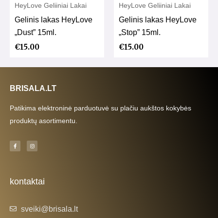
HeyLove Geliiniai Lakai
HeyLove Geliiniai Lakai
Gelinis lakas HeyLove
Gelinis lakas HeyLove
„Dust” 15ml.
„Stop” 15ml.
€
15.00
€
15.00
BRISALA.LT
Patikima elektroninė parduotuvė su plačiu aukštos kokybės
produktų asortimentu.
F
I
a
n
c
s
e
t
b
a
o
g
o
r
k
a
kontaktai
-
m
f
sveiki@brisala.lt