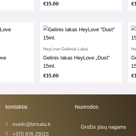
€
15.00
€
HeyLove Geliiniai Lakai
He
ove
Gelinis lakas HeyLove „Dust”
Ge
15ml.
15
€
15.00
€
kontaktai
Nuorodos
sveiki@brisala.lt
Grožis jūsų nagams
+370 676 25015