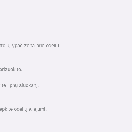
ntoju, ypač zoną prie odelių
.
erizuokite.
ite lipnų sluoksnį.
pkite odelių aliejumi.