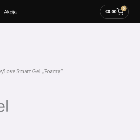
0
Akcija
€
0.00
eyLove Smart Gel „Foamy”
el