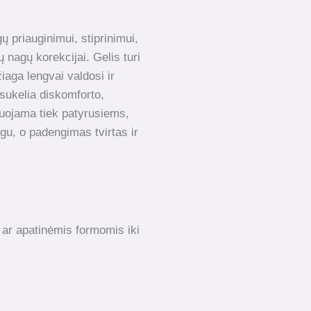
gų priauginimui, stiprinimui,
 nagų korekcijai. Gelis turi
iaga lengvai valdosi ir
esukelia diskomforto,
duojama tiek patyrusiems,
gu, o padengimas tvirtas ir
 ar apatinėmis formomis iki