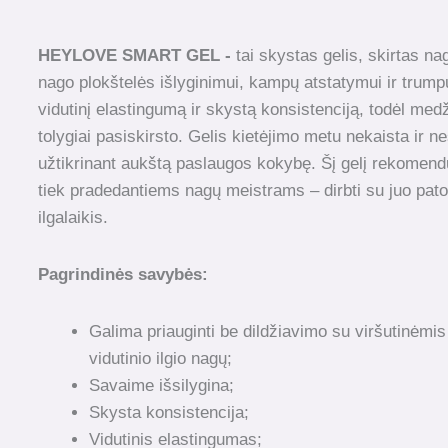
HEYLOVE SMART GEL -
tai skystas gelis, skirtas na
nago plokštelės išlyginimui, kampų atstatymui ir trumpų
vidutinį elastingumą ir skystą konsistenciją, todėl medž
tolygiai pasiskirsto. Gelis kietėjimo metu nekaista ir n
užtikrinant aukštą paslaugos kokybę. Šį gelį rekomen
tiek pradedantiems nagų meistrams – dirbti su juo pato
ilgalaikis.
Pagrindinės savybės:
Galima priauginti be dildžiavimo su viršutinėmis
vidutinio ilgio nagų;
Savaime išsilygina;
Skysta konsistencija;
Vidutinis elastingumas;