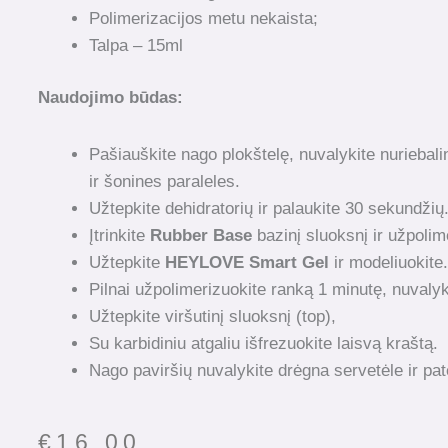
Polimerizacijos metu nekaista;
Talpa – 15ml
Naudojimo būdas
:
Pašiauškite nago plokštelę, nuvalykite nuriebali
ir šonines paraleles.
Užtepkite dehidratorių ir palaukite 30 sekundžių
Įtrinkite
Rubber Base
bazinį sluoksnį ir užpolim
Užtepkite
HEYLOVE Smart Gel
ir modeliuokite.
Pilnai užpolimerizuokite ranką 1 minutę, nuvalyk
Užtepkite viršutinį sluoksnį (top),
Su karbidiniu atgaliu išfrezuokite laisvą kraštą.
Nago paviršių nuvalykite drėgna servetėle ir pate
€
16.00