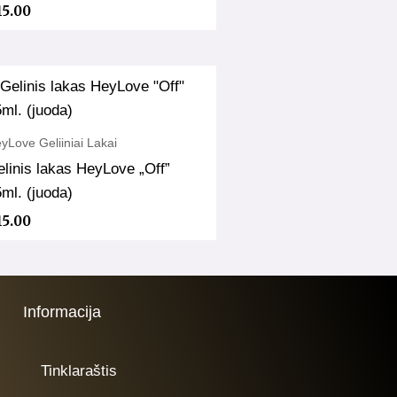
15.00
yLove Geliiniai Lakai
linis lakas HeyLove „Off”
ml. (juoda)
15.00
Informacija
Tinklaraštis