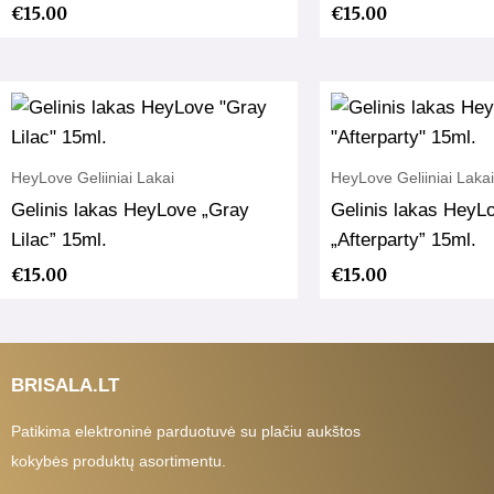
€
15.00
€
15.00
HeyLove Geliiniai Lakai
HeyLove Geliiniai Lakai
Gelinis lakas HeyLove „Gray
Gelinis lakas HeyL
Lilac” 15ml.
„Afterparty” 15ml.
€
15.00
€
15.00
BRISALA.LT
Patikima elektroninė parduotuvė su plačiu aukštos
kokybės produktų asortimentu.