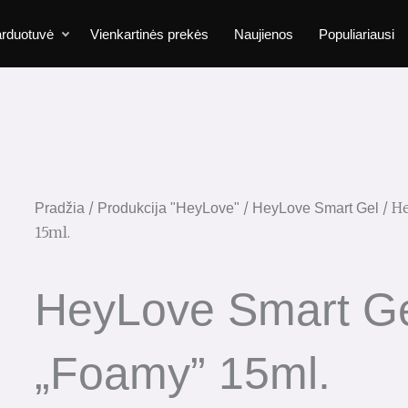
rduotuvė
Vienkartinės prekės
Naujienos
Populiariausi
/
/
/ H
Pradžia
Produkcija "HeyLove"
HeyLove Smart Gel
15ml.
HeyLove Smart G
„Foamy” 15ml.