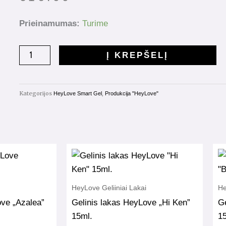
produkto
Prieinamumas:
Turime
kiekis:
HeyLove
Į KREPŠELĮ
Smart
Gel
"Foamy"
Kategorijos
,
HeyLove Smart Gel
Produkcija "HeyLove"
15ml.
HeyLove Geliiniai Lakai
He
ove „Azalea”
Gelinis lakas HeyLove „Hi Ken”
Ge
15ml.
1