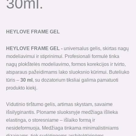
30ml.
HEYLOVE FRAME GEL
HEYLOVE FRAME GEL -
universalus gelis, skirtas nagų
modeliavimui ir stiprinimui. Profesionali formulė tinka
nagų plokštelės modeliavimo, formos korekcijos ir tvirto,
atsparaus pažeidimams lako sluoksnio kūrimui. Buteliuko
tūris –
30 ml
, su dozatorium tiksliai galima pamatuoti
produkto kiekį.
Vidutinio tirštumo gelis, artimas skystam, savaime
išsilyginantis. Ploname sluoksnyje medžiaga išlieka
elastinga, o storesniame – išlaiko formą ir
nesideformuoja. Medžiaga tinkama minimalistiniams
dizainams, tiek sudėtingoms architektūrinėms