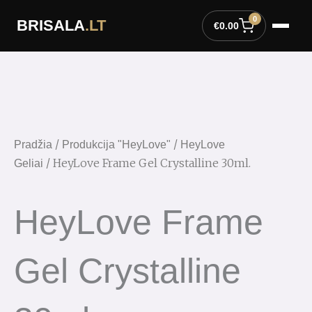
Pereiti
0
BRISALA
.LT
prie
€
0.00
turinio
/
/
Pradžia
Produkcija "HeyLove"
HeyLove
/ HeyLove Frame Gel Crystalline 30ml.
Geliai
HeyLove Frame
Gel Crystalline