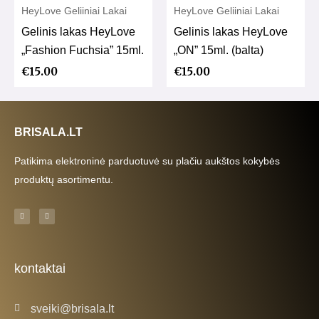
HeyLove Geliiniai Lakai
HeyLove Geliiniai Lakai
Gelinis lakas HeyLove
Gelinis lakas HeyLove
„Fashion Fuchsia” 15ml.
„ON” 15ml. (balta)
€
15.00
€
15.00
BRISALA.LT
Patikima elektroninė parduotuvė su plačiu aukštos kokybės
produktų asortimentu.
F
I
a
n
c
s
e
t
b
a
o
g
o
r
k
a
kontaktai
-
m
f
sveiki@brisala.lt