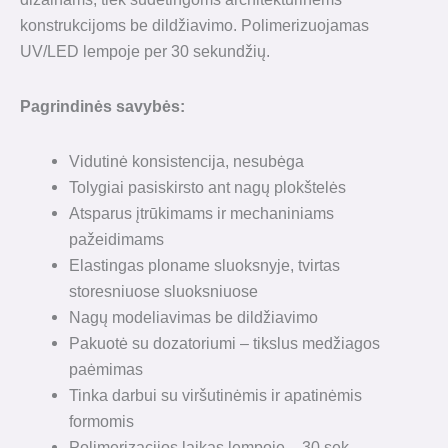
konstrukcijoms be dildžiavimo. Polimerizuojamas
UV/LED lempoje per 30 sekundžių.
Pagrindinės savybės:
Vidutinė konsistencija, nesubėga
Tolygiai pasiskirsto ant nagų plokštelės
Atsparus įtrūkimams ir mechaniniams
pažeidimams
Elastingas ploname sluoksnyje, tvirtas
storesniuose sluoksniuose
Nagų modeliavimas be dildžiavimo
Pakuotė su dozatoriumi – tikslus medžiagos
paėmimas
Tinka darbui su viršutinėmis ir apatinėmis
formomis
Polimerizacijos laikas lempoje – 30 sek