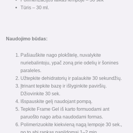
Tūris – 30 ml.
Naudojimo būdas:
Pašiauškite nago plokštelę, nuvalykite
nuriebalintoju, ypač zoną prie odelių ir šonines
paraleles.
Užtepkite dehidratorių ir palaukite 30 sekundžių.
Įtrinant tepkite bazę ir išlyginkite paviršių.
Džiovinkite 30 sek.
Išspauskite gelį naudojant pompą.
Tepkite Frame Gel iš karto formuodami ant
paruošto nago arba naudodami formas.
Polimerizuokite kiekvieną nagą lempoje 30 sek.,
po to abi rankas papildomai 1–2 min.