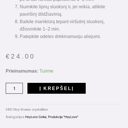
Nuimkite lipnų sluoksnį ir, jei reikia, atlikite
paviršinį dildžiavimą.
Baikite manikiūrą tepant viršutinį sluoksnį,
džiovinkite 1–2 min.
Patepkite odeles drėkinamuoju aliejumi.
€
24.00
produkto
Prieinamumas:
Turime
kiekis:
HeyLove
Į KREPŠELĮ
Frame
Gel
Crystalline
SKU
Hey-Frame crystalline
30ml.
Kategorijos
,
HeyLove Geliai
Produkcija "HeyLove"