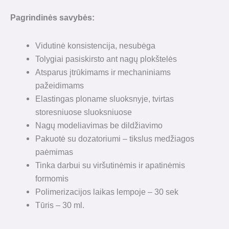
Pagrindinės savybės:
Vidutinė konsistencija, nesubėga
Tolygiai pasiskirsto ant nagų plokštelės
Atsparus įtrūkimams ir mechaniniams
pažeidimams
Elastingas ploname sluoksnyje, tvirtas
storesniuose sluoksniuose
Nagų modeliavimas be dildžiavimo
Pakuotė su dozatoriumi – tikslus medžiagos
paėmimas
Tinka darbui su viršutinėmis ir apatinėmis
formomis
Polimerizacijos laikas lempoje – 30 sek
Tūris – 30 ml.