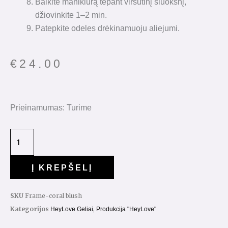
Baikite manikiūrą tepant viršutinį sluoksnį,
džiovinkite 1–2 min.
Patepkite odeles drėkinamuoju aliejumi.
€
24.00
produkto
Prieinamumas:
Turime
kiekis:
HeyLove
Frame
Gel
Į KREPŠELĮ
Coral
Blush
SKU
Frame-coral blush
30ml.
Kategorijos
,
HeyLove Geliai
Produkcija "HeyLove"