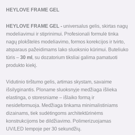
HEYLOVE FRAME GEL
HEYLOVE FRAME GEL -
universalus gelis, skirtas nagų
modeliavimui ir stiprinimui. Profesionali formulė tinka
nagų plokštelės modeliavimo, formos korekcijos ir tvirto,
atsparaus pažeidimams lako sluoksnio kūrimui. Buteliuko
tūris –
30 ml
, su dozatorium tiksliai galima pamatuoti
produkto kiekį.
Vidutinio tirštumo gelis, artimas skystam, savaime
išsilyginantis. Ploname sluoksnyje medžiaga išlieka
elastinga, o storesniame – išlaiko formą ir
nesideformuoja. Medžiaga tinkama minimalistiniams
dizainams, tiek sudėtingoms architektūrinėms
konstrukcijoms be dildžiavimo. Polimerizuojamas
UV/LED lempoje per 30 sekundžių.