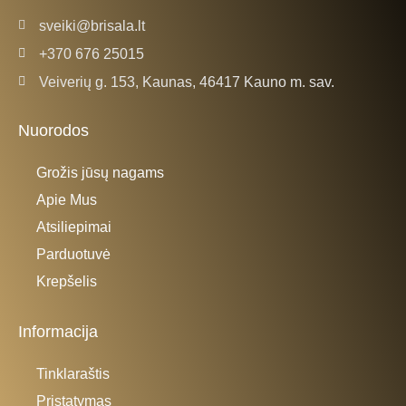
sveiki@brisala.lt
+370 676 25015
Veiverių g. 153, Kaunas, 46417 Kauno m. sav.
Nuorodos
Grožis jūsų nagams
Apie Mus
Atsiliepimai
Parduotuvė
Krepšelis
Informacija
Tinklaraštis
Pristatymas