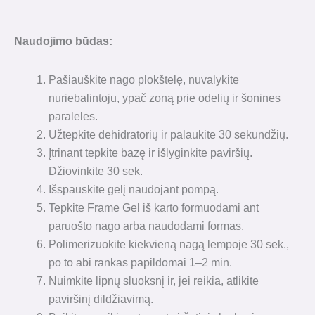
Naudojimo būdas:
Pašiauškite nago plokštelę, nuvalykite
nuriebalintoju, ypač zoną prie odelių ir šonines
paraleles.
Užtepkite dehidratorių ir palaukite 30 sekundžių.
Įtrinant tepkite bazę ir išlyginkite paviršių.
Džiovinkite 30 sek.
Išspauskite gelį naudojant pompą.
Tepkite Frame Gel iš karto formuodami ant
paruošto nago arba naudodami formas.
Polimerizuokite kiekvieną nagą lempoje 30 sek.,
po to abi rankas papildomai 1–2 min.
Nuimkite lipnų sluoksnį ir, jei reikia, atlikite
paviršinį dildžiavimą.