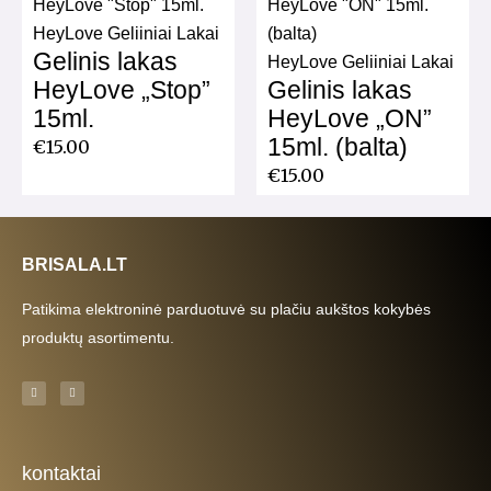
HeyLove Geliiniai Lakai
Gelinis lakas
HeyLove Geliiniai Lakai
HeyLove „Stop”
Gelinis lakas
15ml.
HeyLove „ON”
15ml. (balta)
€
15.00
€
15.00
BRISALA.LT
Patikima elektroninė parduotuvė su plačiu aukštos kokybės
produktų asortimentu.
F
I
a
n
c
s
e
t
b
a
o
g
o
r
k
a
kontaktai
-
m
f