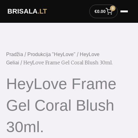
Pereiti
0
BRISALA
.LT
prie
€
0.00
turinio
/
/
Pradžia
Produkcija "HeyLove"
HeyLove
/ HeyLove Frame Gel Coral Blush 30ml.
Geliai
HeyLove Frame
Gel Coral Blush
30ml.