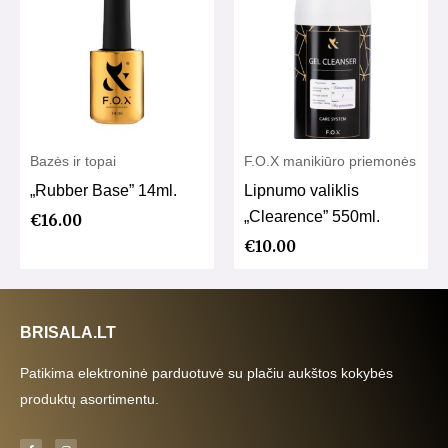
Bazės ir topai
F.O.X manikiūro priemonės
„Rubber Base” 14ml.
Lipnumo valiklis
„Clearence” 550ml.
€
16.00
€
10.00
BRISALA.LT
Patikima elektroninė parduotuvė su plačiu aukštos kokybės
produktų asortimentu.
F
I