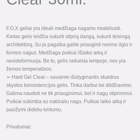
F.O.X geliai yra ideali medžiaga nagams modeliuoti.
Kietas gelis leidžia sukurti stiprią dangą, sukurti teisingą
architektūrą. Su jo pagalba galite priauginti norimo ilgio ir
formos nagus. Medžiaga puikiai išlaiko arką ir
nesideformuoja. Be to, gelis nekaista lempoje, nes yra
žemos temperatūros.
➢ Hard Gel Clear – savaime išsilyginantis skaidrus
skystos konsistencijos gelis. Tinka darbui be dildžiavimo.
Galima naudoti ne tik priauginimui, bet ir nagų stiprinimui.
Puikiai sukimba su natūraliu nagu. Puikiai laiko arką ir
pasižymi dideliu tvirtumu.
Privalumai: