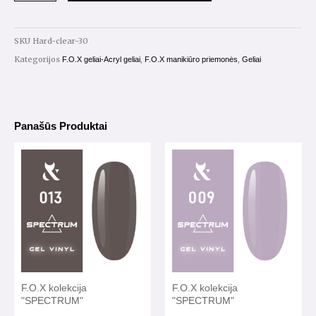
Cover
Clear
SKU
Hard-clear-30
30ml.
Kategorijos
,
,
F.O.X geliai-Acryl geliai
F.O.X manikiūro priemonės
Geliai
Panašūs Produktai
F.O.X kolekcija
F.O.X kolekcija
"SPECTRUM"
"SPECTRUM"