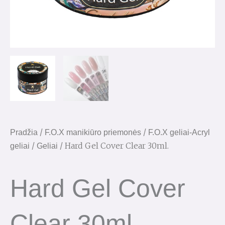
/
/
Pradžia
F.O.X manikiūro priemonės
F.O.X geliai-Acryl
/
/ Hard Gel Cover Clear 30ml.
geliai
Geliai
Hard Gel Cover
Clear 30ml.