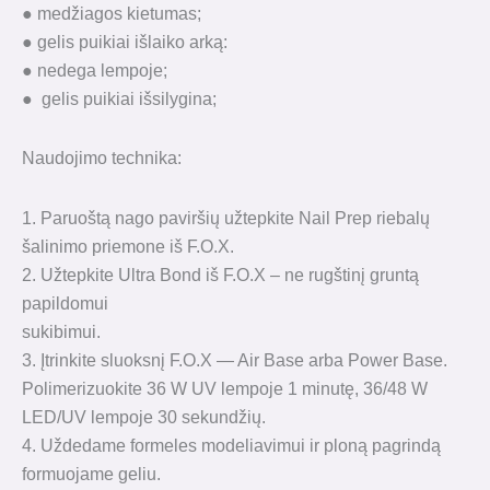
● medžiagos kietumas;
● gelis puikiai išlaiko arką:
● nedega lempoje;
● gelis puikiai išsilygina;
Naudojimo technika:
1. Paruoštą nago paviršių užtepkite Nail Prep riebalų
šalinimo priemone iš F.O.X.
2. Užtepkite Ultra Bond iš F.O.X – ne rugštinį gruntą
papildomui
sukibimui.
3. Įtrinkite sluoksnį F.O.X — Air Base arba Power Base.
Polimerizuokite 36 W UV lempoje 1 minutę, 36/48 W
LED/UV lempoje 30 sekundžių.
4. Uždedame formeles modeliavimui ir ploną pagrindą
formuojame geliu.