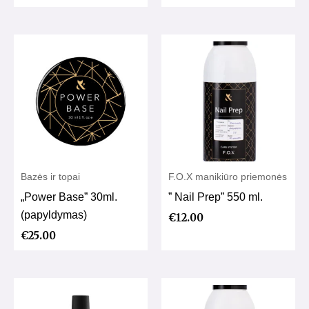
Bazės ir topai
F.O.X manikiūro priemonės
„Power Base” 30ml.
” Nail Prep” 550 ml.
(papyldymas)
€
12.00
€
25.00