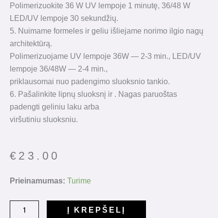
Polimerizuokite 36 W UV lempoje 1 minutę, 36/48 W
LED/UV lempoje 30 sekundžių.
5. Nuimame formeles ir geliu išliejame norimo ilgio nagų
architektūrą.
Polimerizuojame UV lempoje 36W — 2-3 min., LED/UV
lempoje 36/48W — 2-4 min.,
priklausomai nuo padengimo sluoksnio tankio.
6. Pašalinkite lipnų sluoksnį ir . Nagas paruoštas
padengti geliniu laku arba
viršutiniu sluoksniu.
€
23.00
produkto
Prieinamumas:
Turime
kiekis:
Hard
Į KREPŠELĮ
Gel