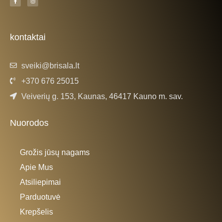
a
n
c
s
e
t
b
a
o
g
o
r
k
a
kontaktai
-
m
f
sveiki@brisala.lt
+370 676 25015
Veiverių g. 153, Kaunas, 46417 Kauno m. sav.
Nuorodos
Grožis jūsų nagams
Apie Mus
Atsiliepimai
Parduotuvė
Krepšelis