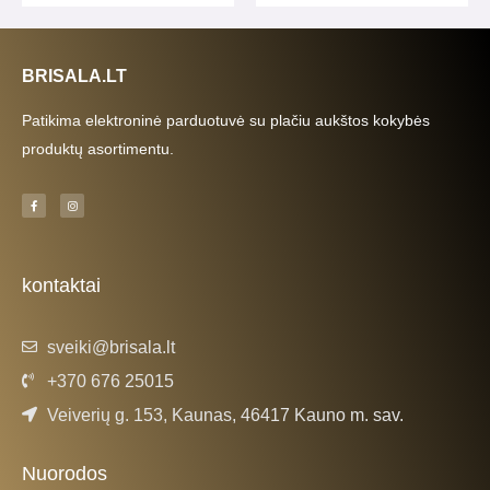
BRISALA.LT
Patikima elektroninė parduotuvė su plačiu aukštos kokybės
produktų asortimentu.
F
I
a
n
c
s
e
t
b
a
o
g
o
r
k
a
kontaktai
-
m
f
sveiki@brisala.lt
+370 676 25015
Veiverių g. 153, Kaunas, 46417 Kauno m. sav.
Nuorodos