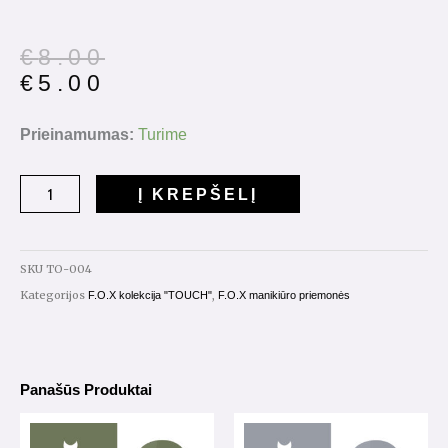
Original
Current
€
8.00
price
price
€
5.00
was:
is:
€8.00.
€5.00.
produkto
Prieinamumas:
Turime
kiekis:
Gelinis
Į KREPŠELĮ
lakas
"TOUCH"
Nr.004
SKU
TO-004
7ml.
Kategorijos
,
F.O.X kolekcija "TOUCH"
F.O.X manikiūro priemonės
Panašūs Produktai