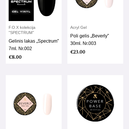
F.O.X kolekcija
Acryl Gel
"SPECTRUM"
Poli gelis „Beverly”
Gelinis lakas „Spectrum”
30ml. Nr.003
7ml. Nr.002
€
23.00
€
8.00