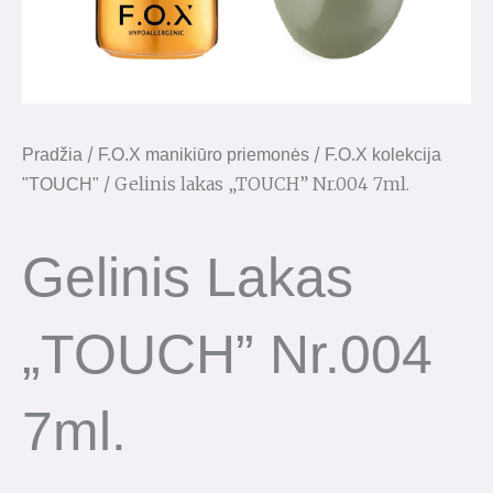
/
/
Pradžia
F.O.X manikiūro priemonės
F.O.X kolekcija
/ Gelinis lakas „TOUCH” Nr.004 7ml.
"TOUCH"
Gelinis Lakas
„TOUCH” Nr.004
7ml.