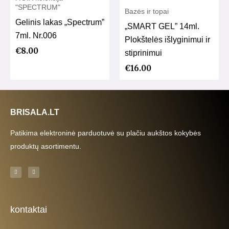
"SPECTRUM"
Bazės ir topai
Gelinis lakas „Spectrum”
„SMART GEL” 14ml.
7ml. Nr.006
Plokštelės išlyginimui ir
€
8.00
stiprinimui
€
16.00
BRISALA.LT
Patikima elektroninė parduotuvė su plačiu aukštos kokybės
produktų asortimentu.
F
I
a
n
c
s
e
t
b
a
o
g
o
r
k
a
kontaktai
-
m
f