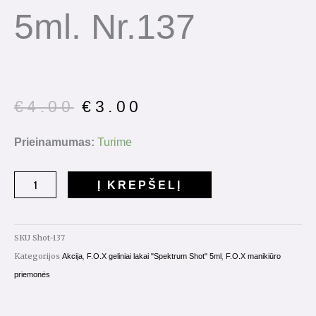
5ml. Nr.137
Original
Current
€
4.00
€
3.00
price
price
was:
is:
produkto
Prieinamumas:
Turime
€4.00.
€3.00.
kiekis:
Gelinis
Į KREPŠELĮ
lakas
Spectrum
Shot
SKU
Shot-137
5ml.
Kategorijos
,
,
Akcija
F.O.X geliniai lakai "Spektrum Shot" 5ml
F.O.X manikiūro
Nr.137
priemonės