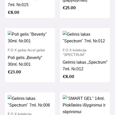
7ml. Nr.015
€
25.00
€
8.00
F.O.X geliai-Acryl geliai
F.O.X kolekcija
"SPECTRUM"
Poli gelis „Beverly”
Gelinis lakas „Spectrum”
30ml. Nr.001
7ml. Nr.012
€
23.00
€
8.00
F.O.X kolekcija