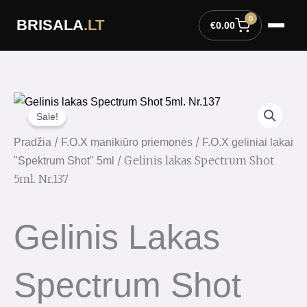
Pereiti
0
BRISALA
.LT
prie
€
0.00
turinio
Sale!
/
/
Pradžia
F.O.X manikiūro priemonės
F.O.X geliniai lakai
/ Gelinis lakas Spectrum Shot
"Spektrum Shot" 5ml
5ml. Nr.137
Gelinis Lakas
Spectrum Shot