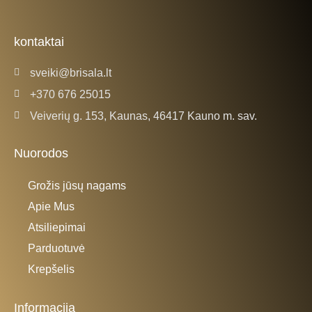
e
t
b
a
o
g
o
r
k
a
kontaktai
-
m
f
sveiki@brisala.lt
+370 676 25015
Veiverių g. 153, Kaunas, 46417 Kauno m. sav.
Nuorodos
Grožis jūsų nagams
Apie Mus
Atsiliepimai
Parduotuvė
Krepšelis
Informacija