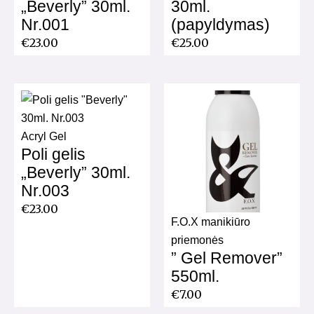
„Beverly” 30ml.
30ml.
Nr.001
(papyldymas)
€
23.00
€
25.00
Acryl Gel
Poli gelis
„Beverly” 30ml.
Nr.003
€
23.00
F.O.X manikiūro
priemonės
” Gel Remover”
550ml.
€
7.00