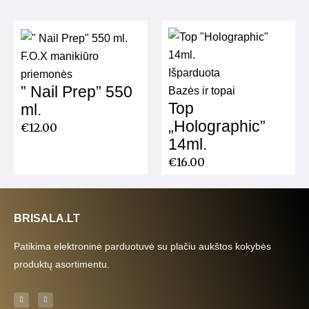
F.O.X manikiūro
Išparduota
priemonės
” Nail Prep” 550
Bazės ir topai
Top
ml.
„Holographic”
€
12.00
14ml.
€
16.00
BRISALA.LT
Patikima elektroninė parduotuvė su plačiu aukštos kokybės
produktų asortimentu.
F
I
a
n
c
s