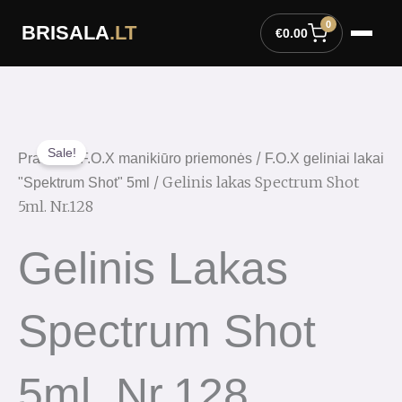
Pereiti
0
BRISALA
.LT
prie
€
0.00
turinio
Sale!
/
/
Pradžia
F.O.X manikiūro priemonės
F.O.X geliniai lakai
/ Gelinis lakas Spectrum Shot
"Spektrum Shot" 5ml
5ml. Nr.128
Gelinis Lakas
Spectrum Shot
5ml. Nr.128