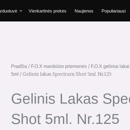
rduotuvė
Vienkartinės prekės
Naujienos
Populiariausi
/
/
Pradžia
F.O.X manikiūro priemonės
F.O.X geliniai laka
/ Gelinis lakas Spectrum Shot 5ml. Nr.125
5ml
Gelinis Lakas Spe
Shot 5ml. Nr.125