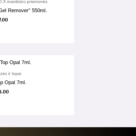
O.X manikiūro priemonės
 Gel Remover” 550ml.
7.00
zės ir topai
p Opal 7ml.
8.00