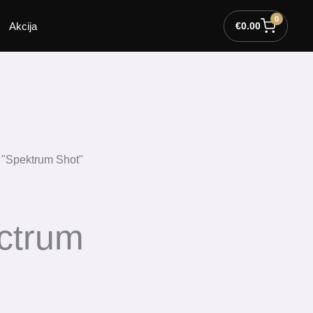
0
Akcija
€
0.00
i "Spektrum Shot"
ctrum