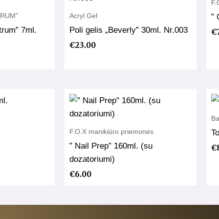
F.
CTRUM"
Acryl Gel
”
trum” 7ml.
Poli gelis „Beverly” 30ml. Nr.003
€
€
23.00
Ba
F.O.X manikiūro priemonės
To
” Nail Prep” 160ml. (su
€
dozatoriumi)
€
6.00