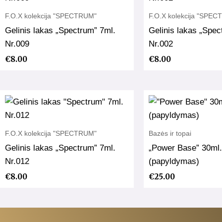
F.O.X kolekcija "SPECTRUM"
F.O.X kolekcija "SPE
Gelinis lakas „Spectrum” 7ml.
Gelinis lakas „Spec
Nr.009
Nr.002
€
8.00
€
8.00
F.O.X kolekcija "SPECTRUM"
Bazės ir topai
Gelinis lakas „Spectrum” 7ml.
„Power Base” 30ml.
Nr.012
(papyldymas)
€
8.00
€
25.00