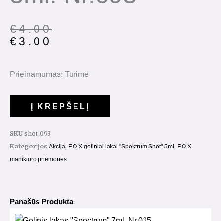
€
4.00
€
3.00
Prieinamumas:
Turime
Į KREPŠELĮ
SKU
shot-093
Kategorijos
,
,
Akcija
F.O.X geliniai lakai "Spektrum Shot" 5ml
F.O.X
manikiūro priemonės
Panašūs Produktai