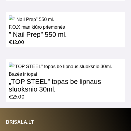
F.O.X manikiūro priemonės
” Nail Prep” 550 ml.
€
12.00
Bazės ir topai
„TOP STEEL” topas be lipnaus
sluoksnio 30ml.
€
25.00
BRISALA.LT