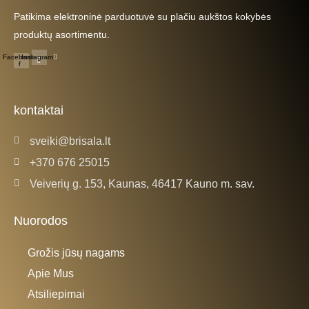
Patikima elektroninė parduotuvė su plačiu aukštos kokybės
produktų asortimentu.
Facebook-
Instagram
f
kontaktai
sveiki@brisala.lt
+370 676 25015
Veiverių g. 153, Kaunas, 46417 Kauno m. sav.
Nuorodos
Grožis jūsų nagams
Apie Mus
Atsiliepimai