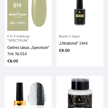
F.O.X kolekcija
Bazės ir topai
"SPECTRUM"
„Ultrabond” 14ml.
Gelinis lakas „Spectrum”
€
8.00
7ml. Nr.014
€
8.00