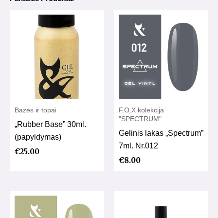
Bazės ir topai
F.O.X kolekcija
"SPECTRUM"
„Rubber Base” 30ml.
Gelinis lakas „Spectrum”
(papyldymas)
7ml. Nr.012
€
25.00
€
8.00