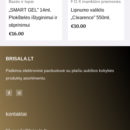
Bazės ir topai
F.O.X manikiūro priemonės
„SMART GEL” 14ml.
Lipnumo valiklis
Plokštelės išlyginimui ir
„Clearence” 550ml.
stiprinimui
€
10.00
€
16.00
BRISALA.LT
Patikima elektroninė parduotuvė su plačiu aukštos kokybės
produktų asortimentu.
F
I
a
n
c
s
e
t
b
a
o
g
o
r
k
a
kontaktai
-
m
f