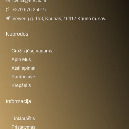
sveiki@brisala.lt
+370 676 25015
Veiverių g. 153, Kaunas, 46417 Kauno m. sav.
Nuorodos
Grožis jūsų nagams
Apie Mus
Atsiliepimai
Parduotuvė
Krepšelis
Informacija
Tinklaraštis
Pristatymas