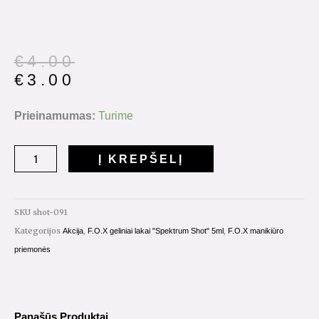
Original
Current
€
4.00
price
price
€
3.00
was:
is:
€4.00.
€3.00.
produkto
Prieinamumas:
Turime
kiekis:
Gelinis
Į KREPŠELĮ
lakas
Spectrum
Shot
SKU
shot-091
5ml.
Kategorijos
,
,
Akcija
F.O.X geliniai lakai "Spektrum Shot" 5ml
F.O.X manikiūro
Nr.091
priemonės
Panašūs Produktai