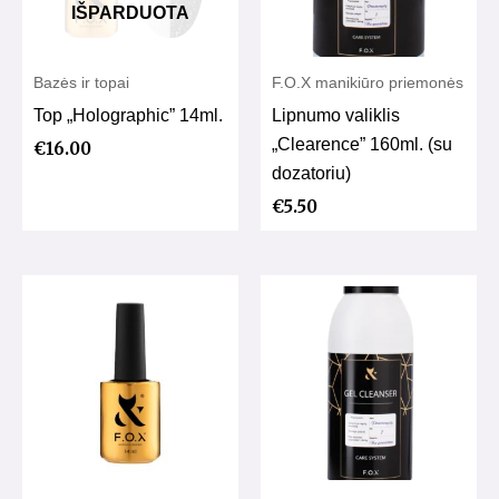
IŠPARDUOTA
Bazės ir topai
F.O.X manikiūro priemonės
Top „Holographic” 14ml.
Lipnumo valiklis
„Clearence” 160ml. (su
€
16.00
dozatoriu)
€
5.50