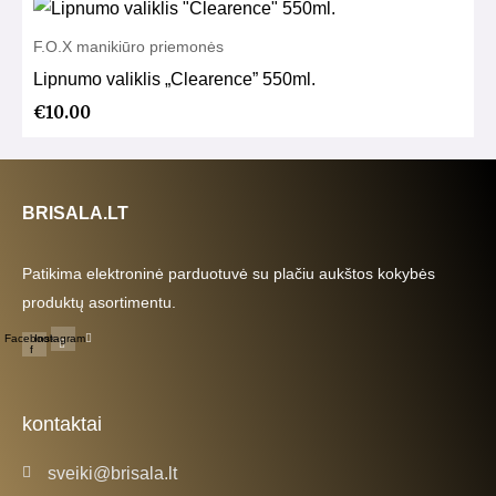
F.O.X manikiūro priemonės
Lipnumo valiklis „Clearence” 550ml.
€
10.00
BRISALA.LT
Patikima elektroninė parduotuvė su plačiu aukštos kokybės
produktų asortimentu.
Facebook-
Instagram
f
kontaktai
sveiki@brisala.lt