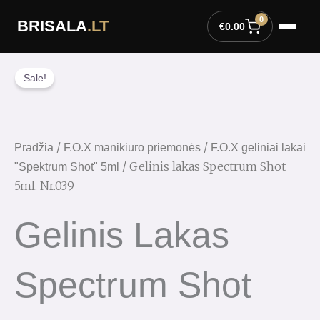
Pereiti
0
BRISALA
.LT
prie
€
0.00
turinio
Original
Current
produkto
price
price
Sale!
kiekis:
was:
is:
Gelinis
€4.00.
€3.00.
lakas
Spectrum
/
/
Pradžia
F.O.X manikiūro priemonės
F.O.X geliniai lakai
Shot
/ Gelinis lakas Spectrum Shot
"Spektrum Shot" 5ml
5ml.
5ml. Nr.039
Nr.039
Gelinis Lakas
Spectrum Shot