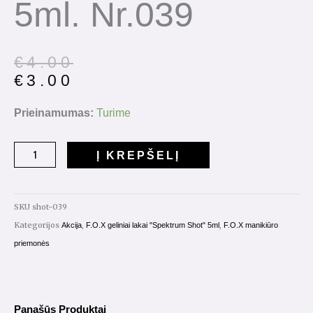
5ml. Nr.039
€
4.00
€
3.00
Prieinamumas:
Turime
Į KREPŠELĮ
SKU
shot-039
Kategorijos
,
,
Akcija
F.O.X geliniai lakai "Spektrum Shot" 5ml
F.O.X manikiūro
priemonės
Panašūs Produktai