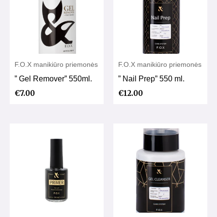
F.O.X manikiūro priemonės
F.O.X manikiūro priemonės
” Gel Remover” 550ml.
” Nail Prep” 550 ml.
€
7.00
€
12.00