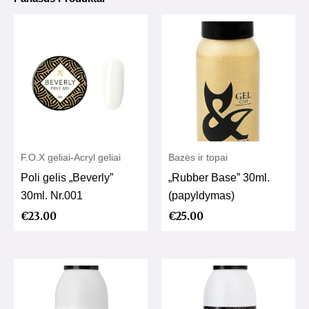
F.O.X geliai-Acryl geliai
Bazės ir topai
Poli gelis „Beverly”
„Rubber Base” 30ml.
30ml. Nr.001
(papyldymas)
€
23.00
€
25.00