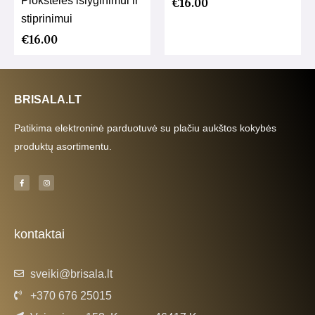
€
16.00
stiprinimui
€
16.00
BRISALA.LT
Patikima elektroninė parduotuvė su plačiu aukštos kokybės
produktų asortimentu.
F
I
a
n
c
s
e
t
b
a
o
g
o
r
k
a
kontaktai
-
m
f
sveiki@brisala.lt
+370 676 25015