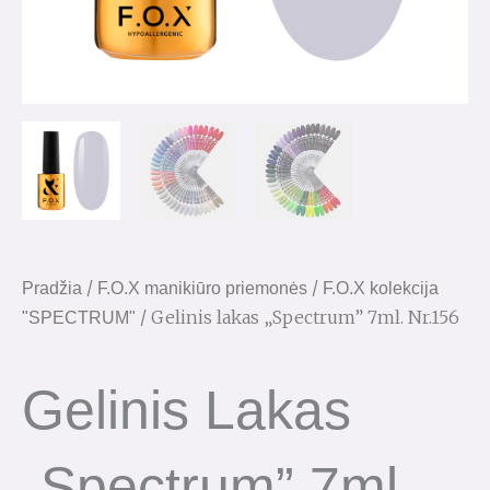
/
/
Pradžia
F.O.X manikiūro priemonės
F.O.X kolekcija
/ Gelinis lakas „Spectrum” 7ml. Nr.156
"SPECTRUM"
Gelinis Lakas
„Spectrum” 7ml.