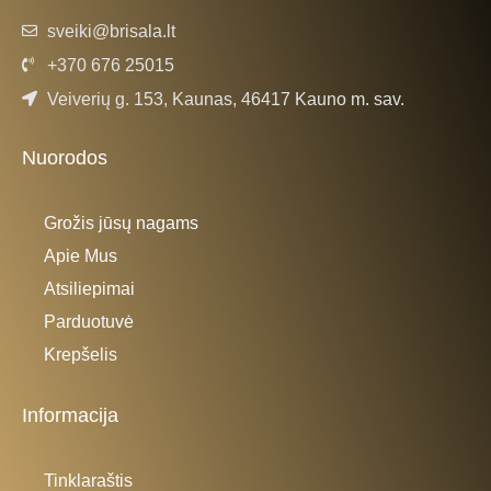
sveiki@brisala.lt
+370 676 25015
Veiverių g. 153, Kaunas, 46417 Kauno m. sav.
Nuorodos
Grožis jūsų nagams
Apie Mus
Atsiliepimai
Parduotuvė
Krepšelis
Informacija
Tinklaraštis