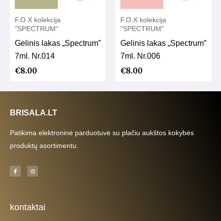
F.O.X kolekcija
F.O.X kolekcija
"SPECTRUM"
"SPECTRUM"
Gelinis lakas „Spectrum”
Gelinis lakas „Spectrum”
7ml. Nr.014
7ml. Nr.006
€
8.00
€
8.00
BRISALA.LT
Patikima elektroninė parduotuvė su plačiu aukštos kokybės
produktų asortimentu.
F
I
a
n
c
s
e
t
b
a
o
g
o
r
k
a
kontaktai
-
m
f