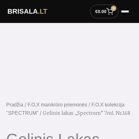
Pereiti
0
BRISALA
.LT
prie
€
0.00
turinio
/
/
Pradžia
F.O.X manikiūro priemonės
F.O.X kolekcija
/ Gelinis lakas „Spectrum” 7ml. Nr.148
"SPECTRUM"