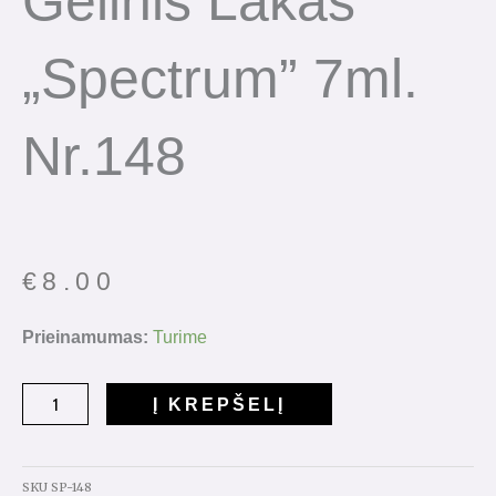
Gelinis Lakas
„Spectrum” 7ml.
Nr.148
€
8.00
produkto
Prieinamumas:
Turime
kiekis:
Gelinis
Į KREPŠELĮ
lakas
"Spectrum"
7ml.
SKU
SP-148