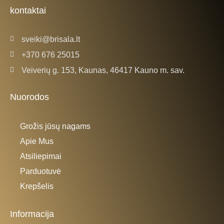
k
a
kontaktai
-
m
f
sveiki@brisala.lt
+370 676 25015
Veiverių g. 153, Kaunas, 46417 Kauno m. sav.
Nuorodos
Grožis jūsų nagams
Apie Mus
Atsiliepimai
Parduotuvė
Krepšelis
Informacija