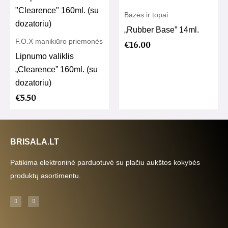
Bazės ir topai
„Rubber Base” 14ml.
F.O.X manikiūro priemonės
€
16.00
Lipnumo valiklis
„Clearence” 160ml. (su
dozatoriu)
€
5.50
BRISALA.LT
Patikima elektroninė parduotuvė su plačiu aukštos kokybės
produktų asortimentu.
F
I
a
n
c
s
e
t
b
a
o
g
o
r