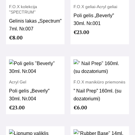
F.O.X kolekcija
F.O.X geliai-Acryl geliai
"SPECTRUM"
Poli gelis „Beverly”
Gelinis lakas „Spectrum”
30ml. Nr.001
7ml. Nr.007
€
23.00
€
8.00
Acryl Gel
F.O.X manikiūro priemonės
Poli gelis „Beverly”
” Nail Prep” 160ml. (su
30ml. Nr.004
dozatoriumi)
€
23.00
€
6.00